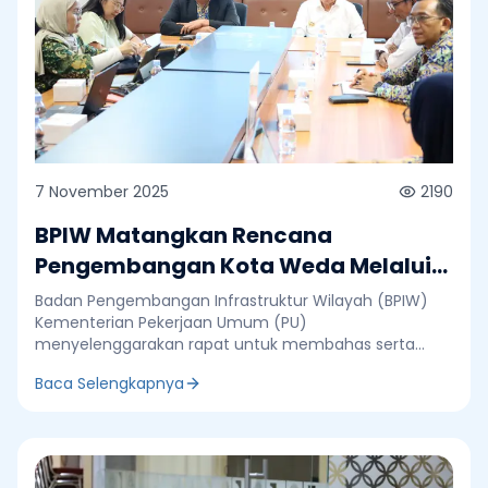
7 November 2025
2190
BPIW Matangkan Rencana
Pengembangan Kota Weda Melalui
Major Project Integrated City
Badan Pengembangan Infrastruktur Wilayah (BPIW)
Planning (ICP)
Kementerian Pekerjaan Umum (PU)
menyelenggarakan rapat untuk membahas serta
menyepakati Major Project Integrated City Planning
Baca Selengkapnya
(ICP) di Kota Weda, Kabupaten Halmahera Tengah,
Provinsi Maluku Utara. Kegiatan ini menjadi bagian dari
program ICP Sulawesi, Maluku, dan Papua, dalam
kerangka pinjaman IBRD No. 8976-ID. Rapat yang
berlangsung di Kantor BPIW Jakarta dihadiri oleh