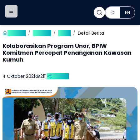
ID
EN
Toggle navigation menu
Beranda
/
Publikasi
/
Berita
/
Detail Berita
Kolaborasikan Program Unor, BPIW
Komitmen Percepat Penanganan Kawasan
Kumuh
4 Oktober 2021
2111
Bagikan