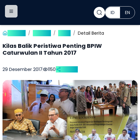
ID
EN
Toggle navigation menu
Beranda
/
Publikasi
/
Berita
/
Detail Berita
Kilas Balik Peristiwa Penting BPIW
Caturwulan II Tahun 2017
29 Desember 2017
1150
Bagikan