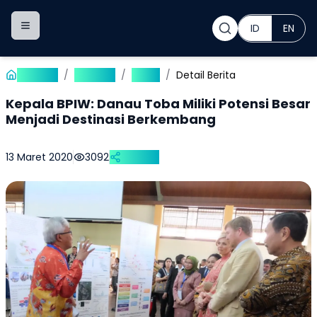
ID
EN
Toggle navigation menu
Beranda
/
Publikasi
/
Berita
/
Detail Berita
Kepala BPIW: Danau Toba Miliki Potensi Besar
Menjadi Destinasi Berkembang
13 Maret 2020
3092
Bagikan