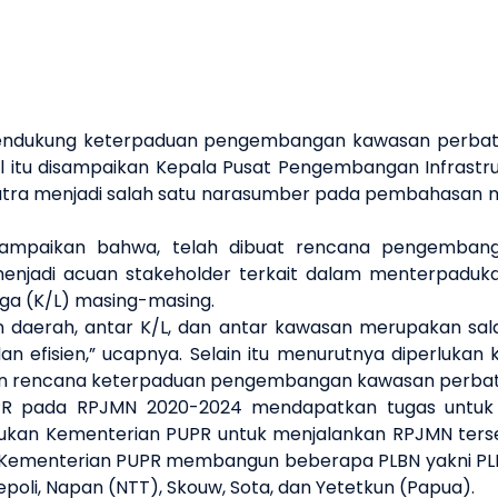
ndukung keterpaduan pengembangan kawasan perbatasa
l itu disampaikan Kepala Pusat Pengembangan Infrastru
tra menjadi salah satu narasumber pada pembahasan men
yampaikan bahwa, telah dibuat rencana pengembangan
enjadi acuan stakeholder terkait dalam menterpadu
aga (K/L) masing-masing.
n daerah, antar K/L, dan antar kawasan merupakan sa
an efisien,” ucapnya. Selain itu menurutnya diperluka
an rencana keterpaduan pengembangan kawasan perba
PR pada RPJMN 2020-2024 mendapatkan tugas untuk
lakukan Kementerian PUPR untuk menjalankan RPJMN ter
 Kementerian PUPR membangun beberapa PLBN yakni PLBN 
poli, Napan (NTT), Skouw, Sota, dan Yetetkun (Papua).