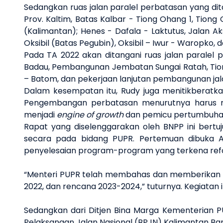
Sedangkan ruas jalan paralel perbatasan yang d
Prov. Kaltim, Batas Kalbar - Tiong Ohang 1, Tion
(Kalimantan); Henes - Dafala - Laktutus, Jalan 
Oksibil (Batas Pegubin), Oksibil – Iwur - Waropko,
Pada TA 2022 akan ditangani ruas jalan parale
Badau, Pembangunan Jembatan Sungai Ratah, Tion
– Batom, dan pekerjaan lanjutan pembangunan jalan
Dalam kesempatan itu, Rudy juga menitikberatk
Pengembangan perbatasan menurutnya harus 
menjadi
engine of growth
dan pemicu pertumbuha
Rapat yang diselenggarakan oleh BNPP ini bertuj
secara pada bidang PUPR. Pertemuan dibuka Asi
penyelesaian program-program yang terkena refocu
“Menteri PUPR telah membahas dan memberikan ar
2022, dan rencana 2023-2024,” tuturnya. Kegiatan i
Sedangkan dari Ditjen Bina Marga Kementerian P
Pelaksanaan Jalan Nasional (BPJN) Kalimantan Bar