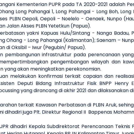
itangani Kementerian PUPR pada TA 2020-2021 adalah Pe
g Ohang Long Pahangai 1, Long Pahangai - Long Boh, Lo
Akses PLBN Oepoli, Oepoli – Noelelo - Oenaek, Nunpo (H
 dan Jalan Akses PLBN Yetetkun (Papua).
l perbatasan yakni Kapuas Hulu/Sintang - Nanga Badau
g Ohang - Long Pahangai (Kalimantan); Saenam – Nunpo
 di Oksibil – Iwur (Pegubin/ Papua).
an pembangunan infrastruktur pada perencanaan yang
mempertimbangkan pengembangan wilayah dan kawasa
n yang akan meningkatkan perekonomian.
uan melakukan konfirmasi terkait capaian dan realisasi
sten Deputi Bidang Infrastruktur Fisik BNPP Henry E
ssing yang dirancang di akhir 2021 dan dilaksanakan di
ahan terkait Kawasan Perbatasan di PLBN Aruk, sehing
ni dihadiri juga Plt. Direktur Regional II Bappenas Moha
UPR dihadiri Kepala Subdirektorat Perencanaan Teknis
at Herlan Hutagaol, Kepala BPJN Kalimantan Timur Juna