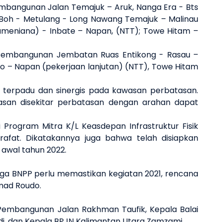
mbangunan Jalan Temajuk – Aruk, Nanga Era - Bts
ng Boh - Metulang - Long Nawang Temajuk – Malinau
aumeniana) - Inbate – Napan, (NTT); Towe Hitam –
, Pembangunan Jembatan Ruas Entikong - Rasau –
 – Napan (pekerjaan lanjutan) (NTT), Towe Hitam
 terpadu dan sinergis pada kawasan perbatasan.
n disekitar perbatasan dengan arahan dapat
 Program Mitra K/L Keasdepan Infrastruktur Fisik
rafat. Dikatakannya juga bahwa telah disiapkan
 awal tahun 2022.
ga BNPP perlu memastikan kegiatan 2021, rencana
mmad Roudo.
 Pembangunan Jalan Rakhman Taufik, Kepala Balai
idi, dan Kepala BPJN Kalimantan Utara Zamzami.