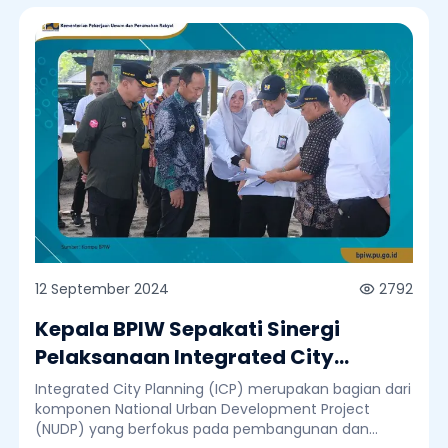
12 September 2024
2792
Kepala BPIW Sepakati Sinergi
Pelaksanaan Integrated City
Planning Belitung dengan Pj
Integrated City Planning (ICP) merupakan bagian dari
Gubernur Kepulauan Babel dan Pj
komponen National Urban Development Project
(NUDP) yang berfokus pada pembangunan dan
Bupati Kabupaten Belitung