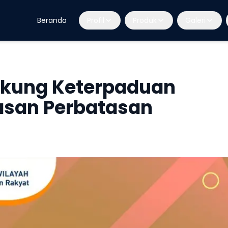
Beranda
Profil
Produk
Galeri
ukung Keterpaduan
san Perbatasan