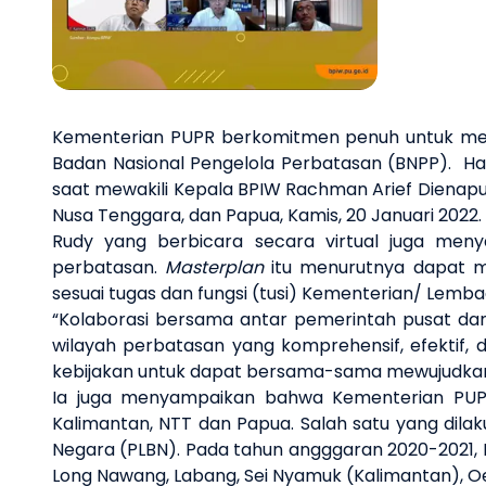
Kementerian PUPR berkomitmen penuh untuk me
Badan Nasional Pengelola Perbatasan (BNPP). Ha
saat mewakili Kepala BPIW Rachman Arief Dienapu
Nusa Tenggara, dan Papua, Kamis, 20 Januari 2022.
Rudy yang berbicara secara virtual juga men
perbatasan.
Masterplan
itu menurutnya dapat m
sesuai tugas dan fungsi (tusi) Kementerian/ Lemb
“Kolaborasi bersama antar pemerintah pusat da
wilayah perbatasan yang komprehensif, efektif, d
kebijakan untuk dapat bersama-sama mewujudk
Ia juga menyampaikan bahwa Kementerian PU
Kalimantan, NTT dan Papua. Salah satu yang di
Negara (PLBN). Pada tahun angggaran 2020-2021,
Long Nawang, Labang, Sei Nyamuk (Kalimantan), Oe