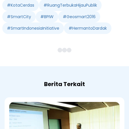
#
KotaCerdas
#
RuangTerbukaHijauPublik
#
SmartCity
#
BPIW
#
Geosmart2016
#
SmartIndonesiaInitiative
#
HermantoDardak
Berita Terkait