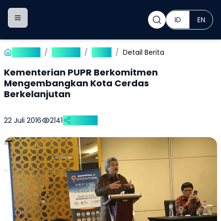
ID
EN
Toggle navigation menu
Beranda
/
Publikasi
/
Berita
/
Detail Berita
Kementerian PUPR Berkomitmen
Mengembangkan Kota Cerdas
Berkelanjutan
22 Juli 2016
2141
Bagikan