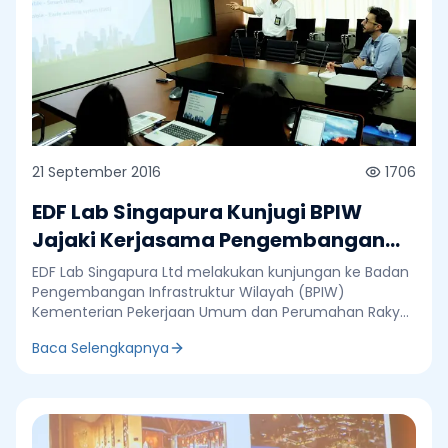
21 September 2016
1706
EDF Lab Singapura Kunjugi BPIW
Jajaki Kerjasama Pengembangan
Smart Energy
EDF Lab Singapura Ltd melakukan kunjungan ke Badan
Pengembangan Infrastruktur Wilayah (BPIW)
Kementerian Pekerjaan Umum dan Perumahan Rakyat
(PUPR) untuk melakukan penjajakan kerjasama
Baca Selengkapnya
dengan perusahaan dari Singapura tersebut, yang
menyediakan layanan penelitian, perencanaan dan
pengembangan energi kota ramah lingkungan.
Rencana penjajakan kerjasama terungkap saat
Direktur EDF Lab Singapura Ltd, Benjamin Mousseau