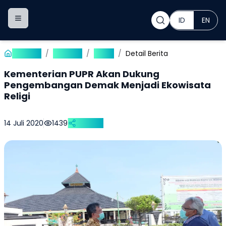
ID
EN
Toggle navigation menu
Beranda
/
Publikasi
/
Berita
/
Detail Berita
Kementerian PUPR Akan Dukung
Pengembangan Demak Menjadi Ekowisata
Religi
14 Juli 2020
1439
Bagikan