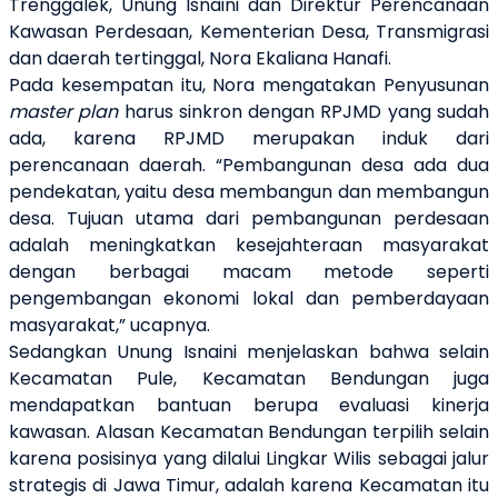
Trenggalek, Unung Isnaini dan Direktur Perencanaan
Kawasan Perdesaan
, Kementerian Desa, Transmigrasi
dan daerah tertinggal
, Nora Ekaliana Hanafi.
Pada kesempatan itu, Nora mengatakan
Penyusunan
master plan
harus sinkron dengan RPJMD yang sudah
ada, karena RPJMD merupakan induk
dari
perencanaan daerah. “Pembangunan desa ada dua
pendekatan, yaitu desa membangun dan membangun
desa. Tujuan utama dari pembangunan perdesaan
adalah meningkatkan kesejahteraan masyarakat
dengan berbagai macam metode seperti
pengembangan ekonomi lokal
dan
pemberdayaan
masyarakat,” ucapnya.
Sedangkan Unung Isnaini menjelaskan bahwa
selain
Kecamatan Pule, Kecamatan Bendungan juga
mendapatkan bantuan berupa evaluasi kinerja
kawasan. A
lasan Kecamatan
Bendungan
terpilih
selain
karena posisinya yang dilalui Lingkar Wilis sebagai jalur
strategis di Jawa Timur,
adalah karena
Kecamatan itu