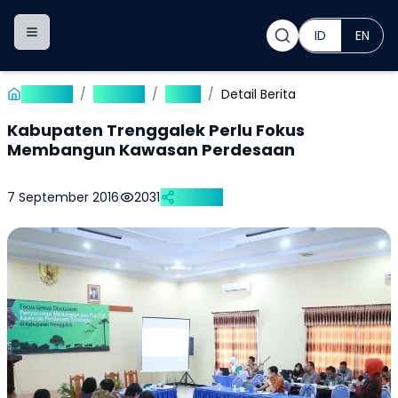
ID
EN
Toggle navigation menu
Beranda
/
Publikasi
/
Berita
/
Detail Berita
Kabupaten Trenggalek Perlu Fokus
Membangun Kawasan Perdesaan
7 September 2016
2031
Bagikan