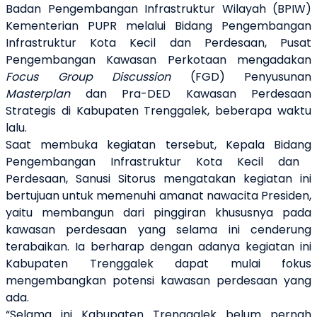
Badan Pengembanga
n
Infrastruktur Wilayah (BPIW)
Kementerian PUPR melalui
Bidang
Pengembangan
Infrastruktur Kota Kecil dan Perdesaan
, Pusat
Pengembangan Kawasan Perkotaan
mengadakan
Focus Group Discussion
(FGD) Penyusunan
Masterplan
dan
Pra-DED
Kawasan Perdesaan
Strategis
di Kabupaten Trenggalek, beberapa waktu
lalu.
Saat membuka kegiatan tersebut,
Kepala Bidang
Pengembangan Infrastruktur Kota Kecil dan
Perdesaan, Sanusi Sitorus mengatakan kegiatan ini
bertujuan
untuk memenuhi amanat nawacita Presiden,
yaitu membangun dari pinggiran khususnya pada
kawasan perdesaan yang selama ini cenderung
terabaikan.
Ia berharap dengan
adanya
kegiatan ini
Kabupaten Trenggalek
dapat
mulai fokus
mengembangkan potensi
kawasan perdesaan yang
ada.
“
Selama ini Kabupaten Trenggalek belum pernah