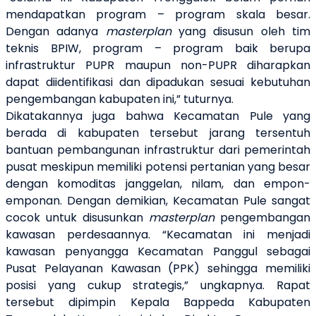
mendapatkan program – program skala besar.
Dengan adanya
masterplan
yang disusun oleh tim
teknis BPIW
,
program – program
baik berupa
infrastruktur PUPR maupun non-PUPR diharapkan
dapat
diidentifikasi dan dipadukan
sesuai
kebutuhan
pengembangan
kabupaten ini,” tuturnya.
Dikataka
n
nya juga bahwa Kecamatan Pule yang
berada di kabupaten tersebut jarang tersentuh
bantuan
pembangunan infrastruktur
dari
pemerintah
pusat
meskipun memiliki potensi pertanian yang besar
dengan komoditas janggelan, nilam, dan empon-
emponan
. Dengan demikian
,
Kecamatan Pule sangat
cocok untuk disusunkan
masterplan
pengembangan
kawasan perdesaannya. “Kecamatan ini menjadi
kawasan penyangga Kecamatan Panggul
sebagai
Pusat Pelayanan Kawasan (PPK)
sehingga memiliki
posisi yang cukup strategis,” ungkapnya. Rapat
tersebut dipimpin Kepala Bappeda Kabupaten