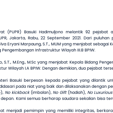
(PUPR) Basuki Hadimuljono melantik 92 pejabat admin
R, Jakarta, Rabu, 22 September 2021. Dari puluhan pe
elva Eryani Marpaung, S.T., MUM yang menjabat sebagai 
g Pengembangan Infrastruktur Wlayah III.B BPIW.
, S.T., M.Eng., M.Sc yang menjabat Kepala Bidang Penge
r Wilayah I.A BPIW. Dengan demikian, dua pejabat terse
enteri Basuki berpesan kepada pejabat yang dilantik 
sari pada niat yang baik dan dilaksanakan dengan pe
),
No kickback
(imbalan),
No Gift
(hadiah),
No Luxurious 
ke depan. Kami semua berharap saudara sekalian bisa t
at menjadi pemimpin yang memiliki integritas, berkarakt