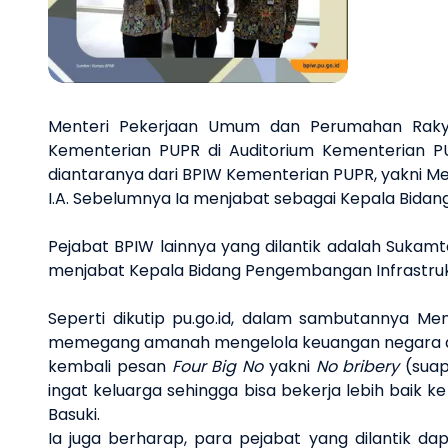
Menteri Pekerjaan Umum dan Perumahan Rakyat 
Kementerian PUPR di Auditorium Kementerian PUP
diantaranya dari BPIW Kementerian PUPR, yakni M
I.A. Sebelumnya Ia menjabat sebagai Kepala Bidan
Pejabat BPIW lainnya yang dilantik adalah Sukamto
menjabat Kepala Bidang Pengembangan Infrastruktu
Seperti dikutip pu.go.id, dalam sambutannya M
memegang amanah mengelola keuangan negara dida
kembali pesan
Four Big No
yakni
No bribery
(suap
ingat keluarga sehingga bisa bekerja lebih baik 
Basuki.
Ia juga berharap, para pejabat yang dilantik dap