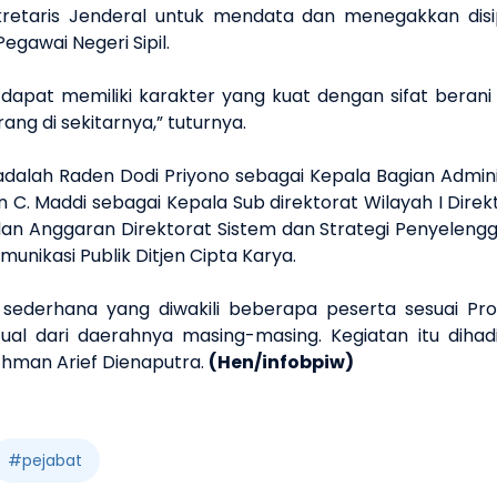
ekretaris Jenderal untuk mendata dan menegakkan dis
egawai Negeri Sipil.
apat memiliki karakter yang kuat dengan sifat berani
ng di sekitarnya,” tuturnya.
a adalah Raden Dodi Priyono sebagai Kepala Bagian Admi
 C. Maddi sebagai Kepala Sub direktorat Wilayah I Direkt
dan Anggaran Direktorat Sistem dan Strategi Penyeleng
unikasi Publik Ditjen Cipta Karya.
l sederhana yang diwakili beberapa peserta sesuai Pr
tual dari daerahnya masing-masing. Kegiatan itu dihad
chman Arief Dienaputra.
(Hen/infobpiw)
#
pejabat