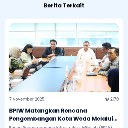
Berita Terkait
7 November 2025
2170
BPIW Matangkan Rencana
Pengembangan Kota Weda Melalui
Major Project Integrated City
Badan Pengembangan Infrastruktur Wilayah (BPIW)