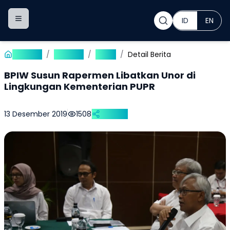
ID
EN
Toggle navigation menu
Beranda
/
Publikasi
/
Berita
/
Detail Berita
BPIW Susun Rapermen Libatkan Unor di
Lingkungan Kementerian PUPR
13 Desember 2019
1508
Bagikan