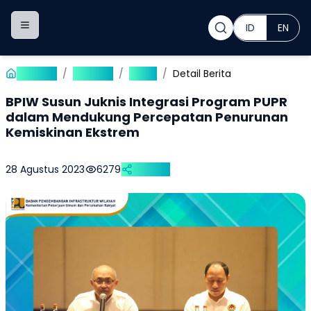
ID
EN
Toggle navigation menu
Beranda
/
Publikasi
/
Berita
/
Detail Berita
BPIW Susun Juknis Integrasi Program PUPR
dalam Mendukung Percepatan Penurunan
Kemiskinan Ekstrem
28 Agustus 2023
6279
Bagikan