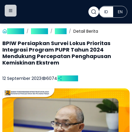
ID
EN
Toggle navigation menu
Beranda
/
Publikasi
/
Berita
/
Detail Berita
BPIW Persiapkan Survei Lokus Prioritas
Integrasi Program PUPR Tahun 2024
Mendukung Percepatan Penghapusan
Kemiskinan Ekstrem
12 September 2023
6074
Bagikan