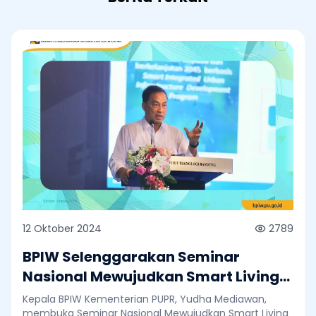
12 Oktober 2024
2789
BPIW Selenggarakan Seminar
Nasional Mewujudkan Smart Living
Perkotaan Indonesia Masa Depan
Kepala BPIW Kementerian PUPR, Yudha Mediawan,
membuka Seminar Nasional Mewujudkan Smart Living