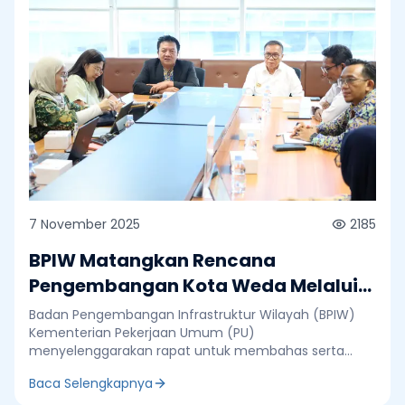
7 November 2025
2185
BPIW Matangkan Rencana
Pengembangan Kota Weda Melalui
Major Project Integrated City
Badan Pengembangan Infrastruktur Wilayah (BPIW)
Planning (ICP)
Kementerian Pekerjaan Umum (PU)
menyelenggarakan rapat untuk membahas serta
menyepakati Major Project Integrated City Planning
Baca Selengkapnya
(ICP) di Kota Weda, Kabupaten Halmahera Tengah,