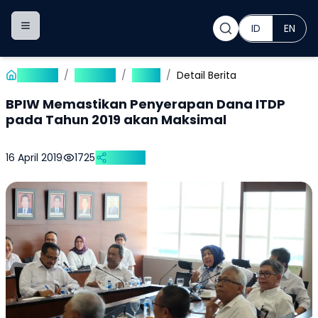
ID
EN
Toggle navigation menu
Beranda
/
Publikasi
/
Berita
/
Detail Berita
BPIW Memastikan Penyerapan Dana ITDP
pada Tahun 2019 akan Maksimal
16 April 2019
1725
Bagikan