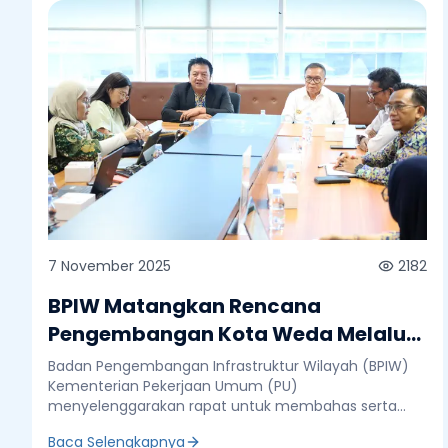
7 November 2025
2182
BPIW Matangkan Rencana
Pengembangan Kota Weda Melalui
Major Project Integrated City
Badan Pengembangan Infrastruktur Wilayah (BPIW)
Planning (ICP)
Kementerian Pekerjaan Umum (PU)
menyelenggarakan rapat untuk membahas serta
menyepakati Major Project Integrated City Planning
Baca Selengkapnya
(ICP) di Kota Weda, Kabupaten Halmahera Tengah,