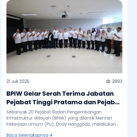
21 Juli 2025
2893
BPIW Gelar Serah Terima Jabatan
Pejabat Tinggi Pratama dan Pejabat
Administrator
Sebanyak 20 Pejabat Badan Pengembangan
Infrastruktur Wilayah (BPIW) yang dilantik Menteri
Pekerjaan Umum (PU), Dody Hanggodo, melakukan
serah terima jabatan di kantor BPIW, Jakarta, Senin 21
Baca Selengkapnya
Juli 2025. Serah terima dilakukan secara simbolis