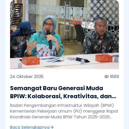
24 Oktober 2025
1669
Semangat Baru Generasi Muda
BPIW: Kolaborasi, Kreativitas, dan
Kontribusi untuk Negeri
Badan Pengembangan Infrastruktur Wilayah (BPIW)
Kementerian Pekerjaan Umum (PU) menggelar Rapat
Koordinasi Generasi Muda BPIW Tahun 2025–2026
yang bertempat di Ruang Rapat Lantai 1 BPIW, Jumat
Baca Selengkapnya
(24/10). Kegiatan ini bertujuan untuk memperkuat