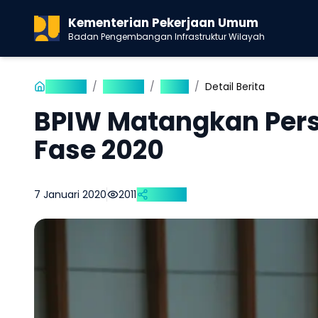
Kementerian Pekerjaan Umum
Badan Pengembangan Infrastruktur Wilayah
Beranda
/
Publikasi
/
Berita
/
Detail Berita
BPIW Matangkan Per
Fase 2020
7 Januari 2020
2011
Bagikan