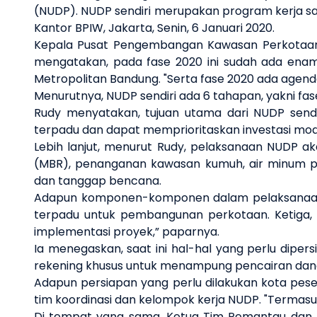
(NUDP). NUDP sendiri merupakan program kerja s
Kantor BPIW, Jakarta, Senin, 6 Januari 2020.
Kepala Pusat Pengembangan Kawasan Perkotaan,
mengatakan, pada fase 2020 ini sudah ada enam
Metropolitan Bandung. "Serta fase 2020 ada agen
Menurutnya, NUDP sendiri ada 6 tahapan, yakni fase
Rudy menyatakan, tujuan utama dari NUDP send
terpadu dan dapat memprioritaskan investasi mod
Lebih lanjut, menurut Rudy, pelaksanaan NUDP 
(MBR), penanganan kawasan kumuh, air minum per
dan tanggap bencana.
Adapun komponen-komponen dalam pelaksanaan 
terpadu untuk pembangunan perkotaan. Ketiga
implementasi proyek,” paparnya.
Ia menegaskan, saat ini hal-hal yang perlu dipe
rekening khusus untuk menampung pencairan dana 
Adapun persiapan yang perlu dilakukan kota pese
tim koordinasi dan kelompok kerja NUDP. "Termasu
Di tempat yang sama, Ketua Tim Pemantau dan Ev