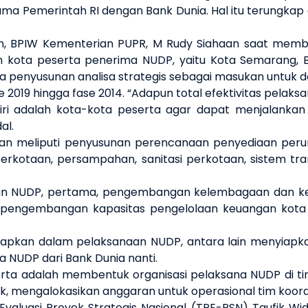
ama Pemerintah RI dengan Bank Dunia. Hal itu terungka
 BPIW Kementerian PUPR, M Rudy Siahaan saat membu
 kota peserta penerima NUDP, yaitu Kota Semarang, Ba
da penyusunan analisa strategis sebagai masukan untuk 
 2019 hingga fase 2014. “Adapun total efektivitas pelaks
iri adalah kota-kota peserta agar dapat menjalanka
al.
akan meliputi penyusunan perencanaan penyediaan pe
kotaan, persampahan, sanitasi perkotaan, sistem tran
NUDP, pertama, pengembangan kelembagaan dan kebij
, pengembangan kapasitas pengelolaan keuangan ko
rsiapkan dalam pelaksanaan NUDP, antara lain menyiap
NUDP dari Bank Dunia nanti.
rta adalah membentuk organisasi pelaksana NUDP di tin
k, mengalokasikan anggaran untuk operasional tim koordi
aluasi Proyek Strategis Nasional (TPE-PSN) Taufik Wi