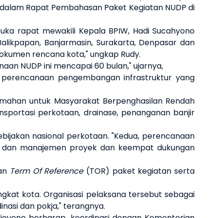
p dalam Rapat Pembahasan Paket Kegiatan NUDP di
ka rapat mewakili Kepala BPIW, Hadi Sucahyono
likpapan, Banjarmasin, Surakarta, Denpasar dan
dokumen rencana kota," ungkap Rudy.
anaan NUDP ini mencapai 60 bulan," ujarnya,
n perencanaan pengembangan infrastruktur yang
rumahan untuk Masyarakat Berpenghasilan Rendah
sportasi perkotaan, drainase, penanganan banjir
akan nasional perkotaan. "Kedua, perencanaan
ta dan manajemen proyek dan keempat dukungan
kan
Term Of Reference
(TOR) paket kegiatan serta
gkat kota. Organisasi pelaksana tersebut sebagai
nasi dan pokja," terangnya.
djoyono berharap, koordinasi dengan Kementerian