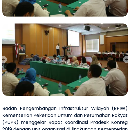
Previous slide
Ne
Badan Pengembangan Infrastruktur Wilayah (BPIW)
Kementerian Pekerjaan Umum dan Perumahan Rakyat
(PUPR) menggelar Rapat Koordinasi Pradesk Konreg
2019 dengan unit organisasi di lingkungan Kementerian