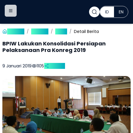
ID
EN
Toggle navigation menu
Beranda
/
Publikasi
/
Berita
/
Detail Berita
BPIW Lakukan Konsolidasi Persiapan
Pelaksanaan Pra Konreg 2019
9 Januari 2019
1105
Bagikan