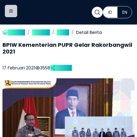
ID
EN
Toggle navigation menu
Beranda
/
Publikasi
/
Berita
/
Detail Berita
BPIW Kementerian PUPR Gelar Rakorbangwil
2021
17 Februari 2021
3558
Bagikan