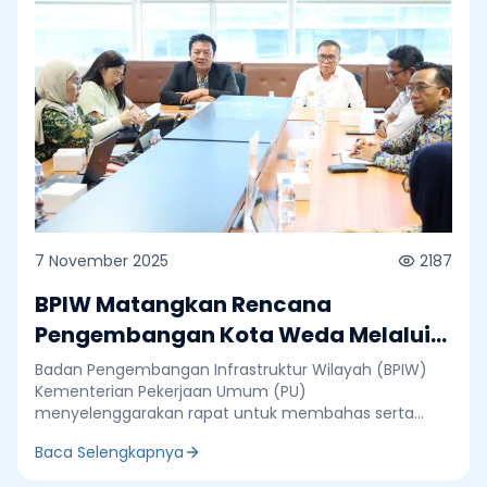
7 November 2025
2187
BPIW Matangkan Rencana
Pengembangan Kota Weda Melalui
Major Project Integrated City
Badan Pengembangan Infrastruktur Wilayah (BPIW)
Planning (ICP)
Kementerian Pekerjaan Umum (PU)
menyelenggarakan rapat untuk membahas serta
menyepakati Major Project Integrated City Planning
Baca Selengkapnya
(ICP) di Kota Weda, Kabupaten Halmahera Tengah,
Provinsi Maluku Utara. Kegiatan ini menjadi bagian dari