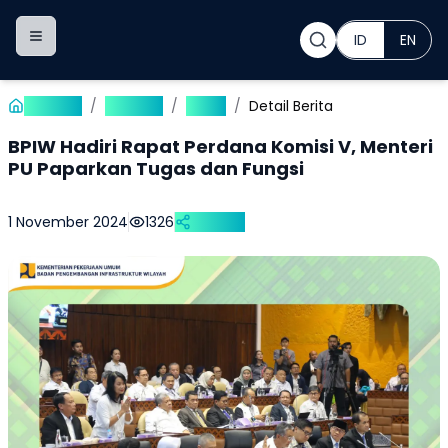
ID
EN
Toggle navigation menu
Beranda
/
Publikasi
/
Berita
/
Detail Berita
BPIW Hadiri Rapat Perdana Komisi V, Menteri
PU Paparkan Tugas dan Fungsi
1 November 2024
1326
Bagikan