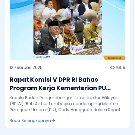
12 Februari 2025
1609
Rapat Komisi V DPR RI Bahas
Program Kerja Kementerian PU
TA.2025 Setelah Efisiensi
Kepala Badan Pengembangan Infrastruktur Wilayah
(BPIW), Bob Arthur Lombogia mendampingi Menteri
Pekerjaan Umum (PU), Dody Hanggodo dalam Rapat
Kerja (Raker) Komisi V DPR RI. Raker yang turut dihadiri
Baca Selengkapnya
Wakil Menteri PU, Diana Kusumastuti dan pejabat
tinggi Madya di lingkungan Kementerian PU tersebut
digelar di Ruang Rapat Komisi V DPR RI, Gedung