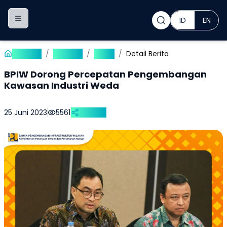
ID
EN
Toggle navigation menu
Beranda
/
Publikasi
/
Berita
/
Detail Berita
BPIW Dorong Percepatan Pengembangan
Kawasan Industri Weda
25 Juni 2023
5561
Bagikan