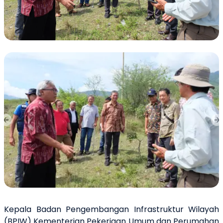
Previous slide
Ne
Kepala Badan Pengembangan Infrastruktur Wilayah
(BPIW) Kementerian Pekerjaan Umum dan Perumahan