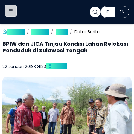
ID
EN
Toggle navigation menu
Beranda
/
Publikasi
/
Berita
/
Detail Berita
BPIW dan JICA Tinjau Kondisi Lahan Relokasi
Penduduk di Sulawesi Tengah
22 Januari 2019
1133
Bagikan