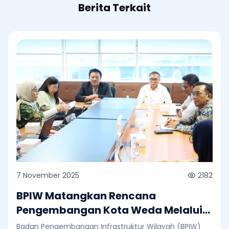
Berita Terkait
7 November 2025
2182
BPIW Matangkan Rencana
Pengembangan Kota Weda Melalui
Major Project Integrated City
Badan Pengembangan Infrastruktur Wilayah (BPIW)