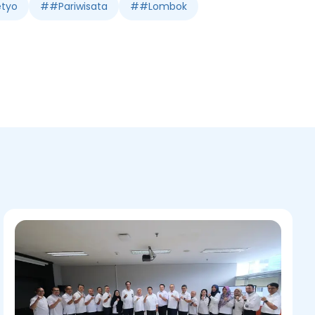
etyo
#
#Pariwisata
#
#Lombok