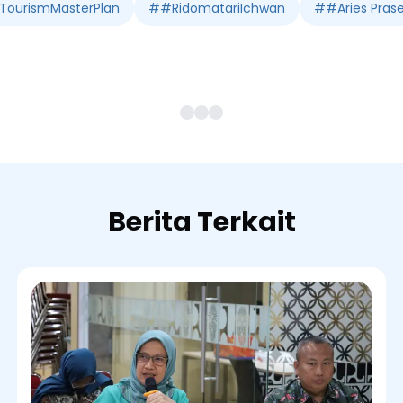
TourismMasterPlan
#
#RidomatariIchwan
#
#Aries Pras
Berita Terkait