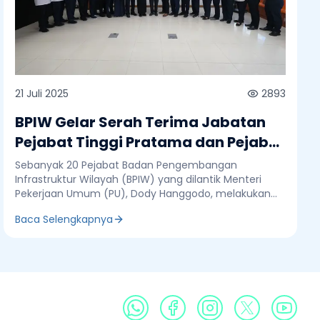
21 Juli 2025
2893
BPIW Gelar Serah Terima Jabatan
Pejabat Tinggi Pratama dan Pejabat
Administrator
Sebanyak 20 Pejabat Badan Pengembangan
Infrastruktur Wilayah (BPIW) yang dilantik Menteri
Pekerjaan Umum (PU), Dody Hanggodo, melakukan
serah terima jabatan di kantor BPIW, Jakarta, Senin 21
Baca Selengkapnya
Juli 2025. Serah terima dilakukan secara simbolis
dengan disaksikan langsung oleh Kepala BPIW, Bob
Arthur Lombogia. Adapun 20 Pejabat BPIW yang
dilantik, terdiri atas 5 Pejabat Tinggi Pratama yaitu
Riska Rahmadia menjabat sebagai Sekretaris BPIW,
Zevi Azzaino sebagai Kepala Pusat Pengembangan
Infrastruktur Wilayah Nasional, Benny Hermawan