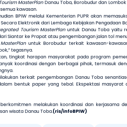
Tourism MasterPlan
Danau Toba, Borobudur dan Lombok 
) semua kawasan.
kemudian BPIW melalui Kementerian PUPR akan memasuka
n Secara Elektronik dari Lembaga Kebijakan Pengadaan B
tegrated Tourism MasterPlan
untuk Danau Toba yaitu re
dari Siantar ke Prapat atau pengembangan jalan tol menu
 MasterPlan
untuk Borobudur terkait kawasan-kawasan 
ok,” tegasnya.
gkan, tingkat harapan masyarakat pada program pem
 banyak koordinasi dengan berbagai pihak, termasuk 
ngnya.
dilakukan terkait pengembangan Danau Toba senantia
alam bentuk paper yang tebal. Ekspektasi masyarat d
 berkomitmen melakukan koordinasi dan kerjasama d
an wisata Danau Toba.
(ris/infoBPIW)