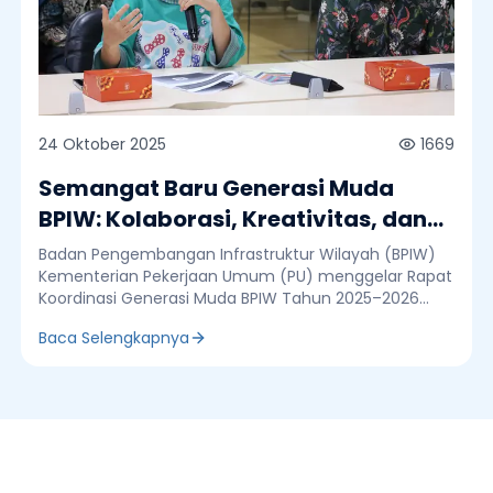
24 Oktober 2025
1669
Semangat Baru Generasi Muda
BPIW: Kolaborasi, Kreativitas, dan
Kontribusi untuk Negeri
Badan Pengembangan Infrastruktur Wilayah (BPIW)
Kementerian Pekerjaan Umum (PU) menggelar Rapat
Koordinasi Generasi Muda BPIW Tahun 2025–2026
yang bertempat di Ruang Rapat Lantai 1 BPIW, Jumat
Baca Selengkapnya
(24/10). Kegiatan ini bertujuan untuk memperkuat
peran, kolaborasi, dan kreativitas para pegawai
Generasi Muda (Genmud) di BPIW dalam mendukung
sasaran pembangunan infrastruktur nasional. Rapat
koordinasi dibuka oleh Sekretaris BPIW, Riska
Rahmadia yang menekankan pentingnya peran
tur Wilayah
generasi muda dalam menjaga keberlanjutan inovasi