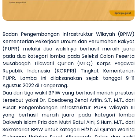
Badan Pengembangan Infrastruktur Wilayah (BPIW)
Kementerian Pekerjaan Umum dan Perumahan Rakyat
(PUPR) melalui dua wakilnya berhasil meraih juara
pada dua kategori lomba pada Seleksi Calon Peserta
Musabaqah Tilawatil Qur’an (MTQ) Korps Pegawai
Republik Indonesia (KORPRI) Tingkat Kementerian
PUPR. Lomba ini dilaksanakan sejak tanggal 9-11
Agustus 2022 di Tangerang.
Dua dari tiga wakil BPIW yang berhasil meriah prestasi
tersebut yakni Dr. Doedoeng Zenal Arifin, S.T, M.T., dari
Pusat Pengembangan Infrastruktur PUPR Wilayah III
yang berhasil meraih juara pada kategori lomba
Dakwah Islam Pria dan Mutri Batul Aini, S.Hum, M.T., dari
Sekretariat BPIW untuk kategori Hifzh Al Qur’an Wanita
Golongan Hafalan Surat Albaqarah. Selain dua wakil