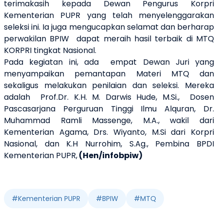
terimakasih kepada Dewan Pengurus Korpri
Kementerian PUPR yang telah menyelenggarakan
seleksi ini. Ia juga mengucapkan selamat dan berharap
perwakilan BPIW dapat meraih hasil terbaik di MTQ
KORPRI tingkat Nasional.
Pada kegiatan ini, ada empat Dewan Juri yang
menyampaikan pemantapan Materi MTQ dan
sekaligus melakukan penilaian dan seleksi. Mereka
adalah Prof.Dr. K.H. M. Darwis Hude, M.Si., Dosen
Pascasarjana Perguruan Tinggi Ilmu Alquran, Dr.
Muhammad Ramli Massenge, M.A., wakil dari
Kementerian Agama, Drs. Wiyanto, M.Si dari Korpri
Nasional, dan K.H Nurrohim, S.Ag., Pembina BPDI
Kementerian PUPR,
(Hen/infobpiw)
#
Kementerian PUPR
#
BPIW
#
MTQ