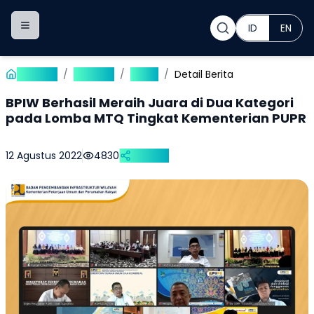
ID
EN
Toggle navigation menu
Beranda
/
Publikasi
/
Berita
/
Detail Berita
BPIW Berhasil Meraih Juara di Dua Kategori
pada Lomba MTQ Tingkat Kementerian PUPR
12 Agustus 2022
4830
Bagikan