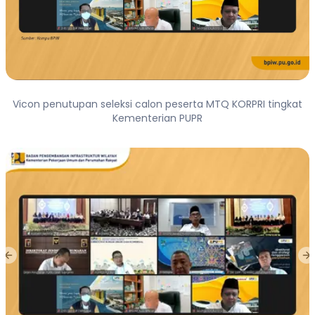
Vicon penutupan seleksi calon peserta MTQ KORPRI tingkat
Kementerian PUPR
Previous slide
Ne