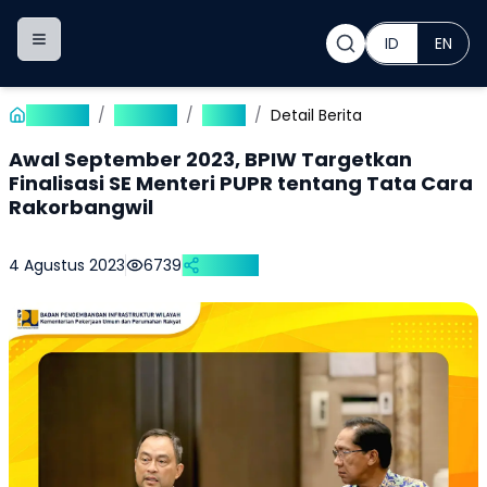
ID
EN
Toggle navigation menu
Beranda
/
Publikasi
/
Berita
/
Detail Berita
Awal September 2023, BPIW Targetkan
Finalisasi SE Menteri PUPR tentang Tata Cara
Rakorbangwil
4 Agustus 2023
6739
Bagikan