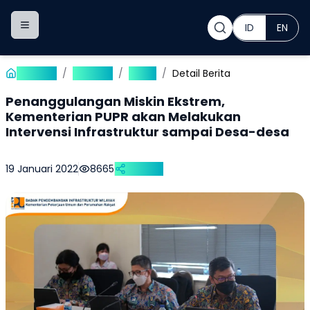
ID
EN
Toggle navigation menu
Beranda
/
Publikasi
/
Berita
/
Detail Berita
Penanggulangan Miskin Ekstrem,
Kementerian PUPR akan Melakukan
Intervensi Infrastruktur sampai Desa-desa
19 Januari 2022
8665
Bagikan