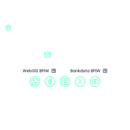
Badan Pengembangan
Infrastruktur Wilayah
Gedung G BPIW, Kementerian Pekerjaan Umum
Jl. Pattimura No. 20, Kebayoran Baru, Jakarta
Selatan, 12110
bpiw@pu.go.id
WebGIS BPIW
Bankdata BPIW
Profil
Produk
Galeri
Publikasi