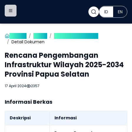
ID
EN
Toggle navigation menu
Beranda
/
Produk
/
Rencana Pengembangan Infrastruktur Wilayah
/
Detail Dokumen
Rencana Pengembangan
Infrastruktur Wilayah 2025-2034
Provinsi Papua Selatan
17 April 2024
2357
Informasi Berkas
Deskripsi
Informasi