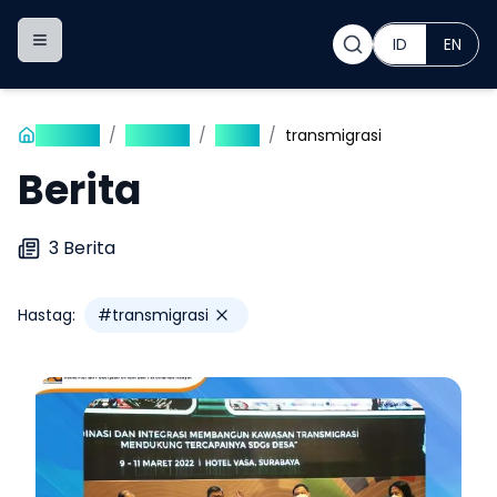
ID
EN
Toggle navigation menu
Beranda
/
Publikasi
/
Berita
/
transmigrasi
Berita
3
Berita
Hastag:
#
transmigrasi