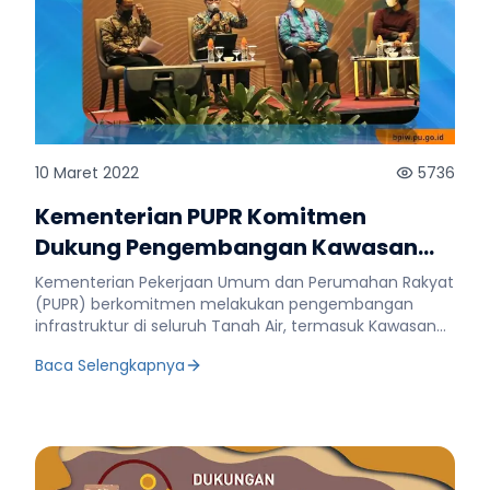
10 Maret 2022
5736
Kementerian PUPR Komitmen
Dukung Pengembangan Kawasan
Perdesaan dan Transmigrasi
Kementerian Pekerjaan Umum dan Perumahan Rakyat
(PUPR) berkomitmen melakukan pengembangan
infrastruktur di seluruh Tanah Air, termasuk Kawasan
Perdesaan dan Transmigrasi. Hal itu diungkapkan
Baca Selengkapnya
Kepala Badan Pengembangan Infrastruktur Wilayah
(BPIW) Kementerian PUPR, Rachman Arief Dienaputra
saat menjadi narasumber Rapat Koordinasi Nasional
(Rakornas) Transmigrasi yang digelar Kementerian
Desa, Pembangunan Daerah Tertinggal, dan
Transmigrasi (Kemendesa PDTT) di Surabaya, Rabu 10