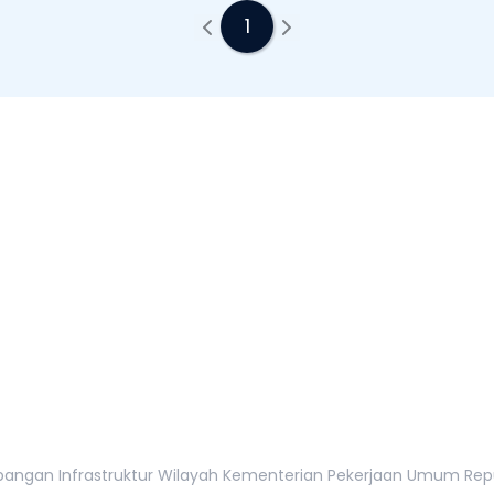
1
tur Wilayah
tan, 12110
gan Infrastruktur Wilayah Kementerian Pekerjaan Umum Republi