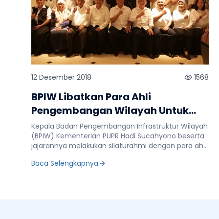
12 Desember 2018
1568
BPIW Libatkan Para Ahli
Pengembangan Wilayah Untuk
Menghasilkan Produk yang Lebih
Kepala Badan Pengembangan Infrastruktur Wilayah
Berkualitas
(BPIW) Kementerian PUPR Hadi Sucahyono beserta
jajarannya melakukan silaturahmi dengan para ahli
pengembangan wilayah, Senin (10/12). Dari
Baca Selengkapnya
beberapa ahli pengembangan wilayah yang
diundang, dua diantaranya merupakan mantan
Kepala BPIW, yakni Hermanto Dardak dan Rido
Matari Ichwan. Tidak hanya bersilaturahmi, Hadi
juga mengajak para ahli tersebut untuk
berkontribusi dengan menyumbangkan