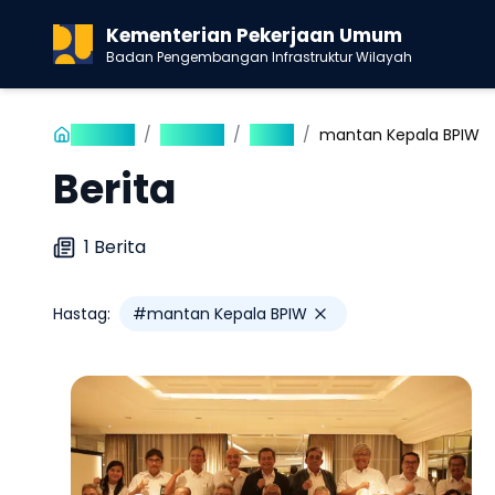
Kementerian Pekerjaan Umum
Badan Pengembangan Infrastruktur Wilayah
Beranda
/
Publikasi
/
Berita
/
mantan Kepala BPIW
Berita
1
Berita
Hastag:
#
mantan Kepala BPIW