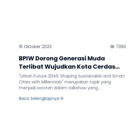
16 Oktober 2023
7393
BPIW Dorong Generasi Muda
Terlibat Wujudkan Kota Cerdas
Berkelanjutan
"Urban Future 2045: Shaping Sustainable and Smart
Cities with Millennials" merupakan topik yang
menjadi sorotan dalam talkshow yang
diselenggarakan oleh BPIW Kementerian PUPR
Baca Selengkapnya
dalam rangka memperingati Hari Habitat Dunia dan
Hari Kota Dunia (HHD-HKD) Tahun 2023. Acara ini
berlangsung pada tanggal 16 Oktober 2023 di
Indonesia Arena Gelora Bung Karno. Para
narasumber yang dihadirkan pada talkshow
tersebut yakni Bapak Dr. Eko Budi Kurniawan, S.T.,