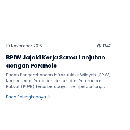
19 November 2016
1343
BPIW Jajaki Kerja Sama Lanjutan
dengan Perancis
Badan Pengembangan Infrastruktur Wilayah (BPIW)
Kementerian Pekerjaan Umum dan Perumahan
Rakyat (PUPR) terus berupaya memperpanjang
kerja sama dengan Perancis. Salah satunya
Baca Selengkapnya
melakukan penjajakan guna melanjutkan kerja
sama pengembangan ecodistrik dalam
mewujudkan Kota Cerdas Berkelanjutan di
Indonesia. “Dalam melakukan penataan kota
menuju Kota Cerdas Berkelanjutan memang
membutuhkan kemitraan dengan banyak pihak.