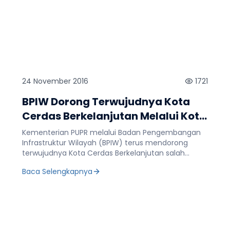
24 November 2016
1721
BPIW Dorong Terwujudnya Kota
Cerdas Berkelanjutan Melalui Kota
Kompak Cerdas
Kementerian PUPR melalui Badan Pengembangan
Infrastruktur Wilayah (BPIW) terus mendorong
terwujudnya Kota Cerdas Berkelanjutan salah
satunya melalui pengembangan Kota Kompak
Baca Selengkapnya
Cerdas. Pengembangan kota kompak cerdas
merupakan amanat RPJMN buku III tahun 2015 –
2019 tentang pembangunan kota kompak dan
vertikal yang juga merupakan implementasi dari
standar kota cerdas berkelanjutan yang disusun
BPIW. Demikian disampaikan Kepala BPIW