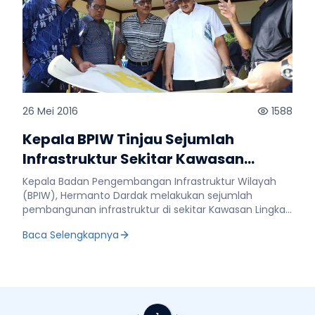
26 Mei 2016
1588
Kepala BPIW Tinjau Sejumlah
Infrastruktur Sekitar Kawasan
Lingkar Wilis
Kepala Badan Pengembangan Infrastruktur Wilayah
(BPIW), Hermanto Dardak melakukan sejumlah
pembangunan infrastruktur di sekitar Kawasan Lingkar
Wilis Jawa Timur, Sabtu (21/5). Beberapa
Baca Selengkapnya
pembangunan infrastruktur yang ditinjau yakni
pembangunan Jembatan Nglonsor, Pantai Prigi, dan
Jembatan Damas. Ketiga tempat tersebut berada di
Kabupaten Trenggalek. Sebelumnya, Dardak beserta
rombongan meninjau pembangunan Bendungan
Tugu dan lahan yang dijadikan tempat pembangunan