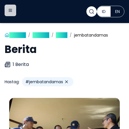
ID
EN
Toggle navigation menu
Beranda
/
Publikasi
/
Berita
/
jembatandamas
Berita
1
Berita
Hastag:
#
jembatandamas