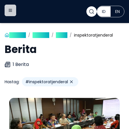
ID
EN
Toggle navigation menu
Beranda
/
Publikasi
/
Berita
/
inspektoratjenderal
Berita
1
Berita
Hastag:
#
inspektoratjenderal