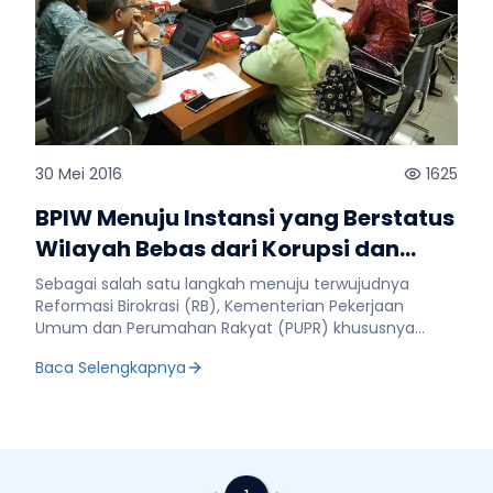
30 Mei 2016
1625
BPIW Menuju Instansi yang Berstatus
Wilayah Bebas dari Korupsi dan
Wilayah Birokrasi Bersih dan
Sebagai salah satu langkah menuju terwujudnya
Melayani
Reformasi Birokrasi (RB), Kementerian Pekerjaan
Umum dan Perumahan Rakyat (PUPR) khususnya
Badan Pengembangan Infrastruktur Wilayah (BPIW)
Baca Selengkapnya
melakukan Pembangunan Zona Integritas menuju
status sebagai Wilayah Bebas dari Korupsi (WBK) dan
Wilayah Birokrasi Bersih dan Melayani (WBBM) dalam
hal pencegahan korupsi dan peningkatan kualitas
pelayanan publik. Demikian disampaikan Sekretaris
Inspektorat Jenderal Kementerian PUPR, Netti