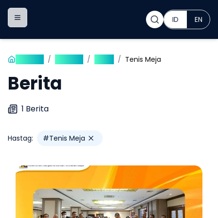
ID
EN
Toggle navigation menu
Beranda
/
Publikasi
/
Berita
/
Tenis Meja
Berita
1
Berita
Hastag:
#
Tenis Meja