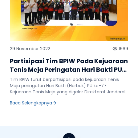
29 November 2022
1669
Partisipasi Tim BPIW Pada Kejuaraan
Tenis Meja Peringatan Hari Bakti PU
ke-77
Tim BPIW turut berpartisipasi pada kejuaraan Tenis
Meja peringatan Hari Bakti (Harbak) PU ke-77.
Kejuaraan Tenis Meja yang digelar Direktorat Jenderal
(Ditjen) Pembiayaan Infrastruktur ini berlangsung di
Baca Selengkapnya
Pendopo Kementerian PUPR. Pada babak penyisihan,
kategori beregu BPIW sempat bermain perkasa dan
menjadi runner up pool A. Tim besutan Riska
Rahmadia ini mampu mengalahkan tim BPSDM.
Kategori beregu, babak final mempertandingkan Tim
SDA dan Tim Ditjen Bina Konstruksi (Bikon). Tampil