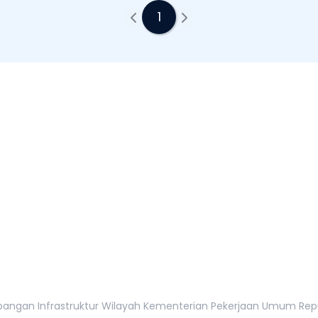
1
tur Wilayah
tan, 12110
gan Infrastruktur Wilayah Kementerian Pekerjaan Umum Republi