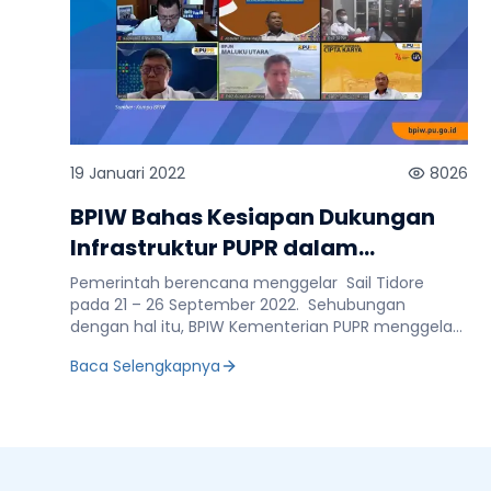
19 Januari 2022
8026
BPIW Bahas Kesiapan Dukungan
Infrastruktur PUPR dalam
Pelaksanaan Sail Tidore
Pemerintah berencana menggelar Sail Tidore
pada 21 – 26 September 2022. Sehubungan
dengan hal itu, BPIW Kementerian PUPR menggelar
rapat Pembahasan Kesiapan Dukungan
Baca Selengkapnya
Infrastruktur PUPR dalam Pelaksanaan Sail Tidore
2022 melalui video conference (vicon), Senin, 17
Januari 2022. Saat memberikan arahan pada
rapat itu Kepala BPIW Rachman Arief Dienaputra
menjelaskan Kementerian PUPR sudah melakukan
pembangunan infrastruktur untuk Sail Tidore,