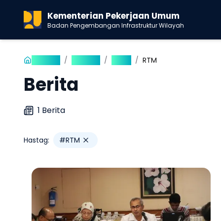
Kementerian Pekerjaan Umum
Badan Pengembangan Infrastruktur Wilayah
Beranda
/
Publikasi
/
Berita
/
RTM
Berita
1
Berita
Hastag:
#
RTM