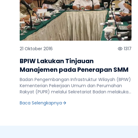
21 Oktober 2016
1317
BPIW Lakukan Tinjauan
Manajemen pada Penerapan SMM
Badan Pengembangan Infrastruktur Wilayah (BPIW)
Kementerian Pekerjaan Umum dan Perumahan
Rakyat (PUPR) melalui Sekretariat Badan melakukan
tinjauan manajemen terhadap Sistem Manajemen
Baca Selengkapnya
Mutu (SMM). Hal itu dilakukan guna memelihara
komitmen dalam penerapan Sistem Manajemen
Mutu (SMM) di Sekretariat BPIW Kementerian PUPR
serta meningkatkan kinerja organisasi dalam
melaksanakan tugas dan kegiatan-kegiatannya.
Demikian disampaikan Sekretaris BPIW Kementerian