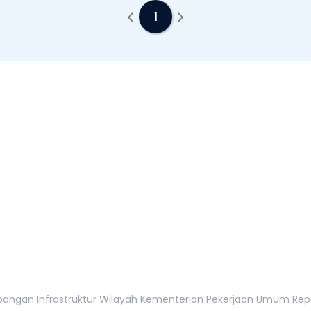
1
tur Wilayah
tan, 12110
gan Infrastruktur Wilayah Kementerian Pekerjaan Umum Republi