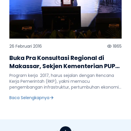
26 Februari 2016
1865
Buka Pra Konsultasi Regional di
Makassar, Sekjen Kementerian PUPR
Minta Program Kerja 2017, dapat
Program kerja 2017, harus sejalan dengan Rencana
Membuka Lapangan Pekerjaan
Kerja Pemerintah (RKP), yakni memacu
pengembangan infrastruktur, pertumbuhan ekonomi,
membuka lapangan pekerjaan, mengurangi
Baca Selengkapnya
kemiskinan, dan kesenjangan wilayah. Hal ini
disampaikan Sekjen Kementerian PUPR Taufik
Widjoyono saat membuka secara langsung Pra
Konsultasi Regional atau Pra Konreg di Kota Makassar,
Kamis (25/2). Dalam pembukaan Pra Konreg yang ke-
4 ini, Taufik mengatakan bahwa meski tidak mudah