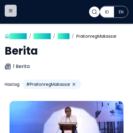
ID
EN
Toggle navigation menu
Beranda
/
Publikasi
/
Berita
/
PraKonregMakassar
Berita
1
Berita
Hastag:
#
PraKonregMakassar