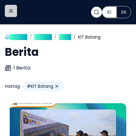
ID
EN
Toggle navigation menu
Beranda
/
Publikasi
/
Berita
/
KIT Batang
Berita
1
Berita
Hastag:
#
KIT Batang