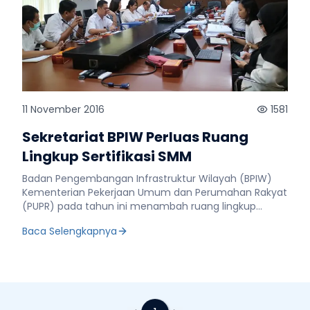
11 November 2016
1581
Sekretariat BPIW Perluas Ruang
Lingkup Sertifikasi SMM
Badan Pengembangan Infrastruktur Wilayah (BPIW)
Kementerian Pekerjaan Umum dan Perumahan Rakyat
(PUPR) pada tahun ini menambah ruang lingkup
sertifikasi Sistem Manajamen Mutu (SMM) ISO 9001 :
Baca Selengkapnya
2008. Tambahan tersebut dilakukan pada Bagian
Program dan Evaluasi, Sekretariat BPIW. “Hal itu
dilakukan untuk membangun kepercayaan lebih luas
serta memelihara konsistensi di lingkungan BPIW,”
ungkap Dadang Rukmana saat membuka acara
Pelaksanaan Survailen 2 dan Penambahan Ruang