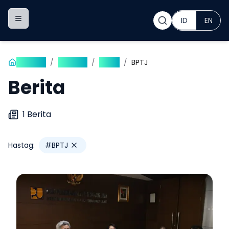
ID
EN
Toggle navigation menu
Beranda
/
Publikasi
/
Berita
/
BPTJ
Berita
1
Berita
Hastag:
#
BPTJ