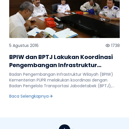
5 Agustus 2016
1738
BPIW dan BPTJ Lakukan Koordinasi
Pengembangan Infrastruktur
Kawasan Jabodetabek
Badan Pengembangan Infrastruktur Wilayah (BPIW)
Kementerian PUPR melakukan koordinasi dengan
Badan Pengelola Transportasi Jabodetabek (BPTJ),
terkait Program dan Kegiatan Pengembangan
Baca Selengkapnya
kawasan Jabodetabek, di Gedung BPIW, Kamis (4/8).
Pada rapat tersebut, Kepala BPIW, Hermanto Dardak
mengungkapkan bahwa saat ini instansinya sedang
merancang development plan, untuk mengurai
permasalahan kawasan perkotaan, khususnya
Jabodetabek. Konsep yang digunakan dalam