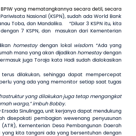
i BPIW yang mematangkannya secara detil, secara
ariwisata Nasional (KSPN), sudah ada World Bank
Danau Toba, dan Mandalika.
“Diluar 3 KSPN itu, kita
 dengan 7 KSPN
,
dan
masukan dari Kementerian
adikan
homestay
dengan lokal
wisdom
. “Ada yang
 rumah mana yang akan dijadikan
homestay
dengan
ermasuk juga Toraja kata Hadi sudah dialokasikan
s terus dilakukan, sehingga dapat mempercepat
perlu yang ada yang memonitor setiap saat tugas
struktur yang dilakukan juga tetap mengangkat
rumah warga,” imbuh Bobby.
a
Ersada Sinulingga, unit kerjanya dapat mendukung
telah disepakati pembagian wewenang penyusunan
g (ATR), Kementerian Desa Pembangunan Daerah
N yang kita tangani ada yang bersentuhan dengan