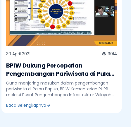
30 April 2021
9014
BPIW Dukung Percepatan
Pengembangan Pariwisata di Pulau
Papua
Guna menjaring masukan dalam pengembangan
pariwisata di Palau Papua, BPIW Kementerian PUPR
melalui Pusat Pengembangan Infrastruktur Wilayah
(Puswil) III menggelar Focus Group Discussion (FGD)
Baca Selengkapnya
Strategi Pengembangan Infrastruktur Pendukung
Pariwisata di Pulau Papua yang dilaksanakan di
Jakarta, Kamis, 30 April 2021. FGD ini juga digelar
secara virtual (video conference) yang diikuti oleh
perwakilan Pemerintah Daerah. Kepala Puswil III, BPIW,