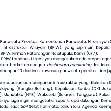
ariwisata Prioritas
, Kementerian Pariwisata,
Hiramsyah S
nfrastruktur Wilayah (BPIW), yang dipimpin Kepala
 BPIW,
Firman
Hatorangan Napitupulu, Kamis (6/7).
t BPIW tersebut, Hiramsyah mengatakan ada empat agend
atan
berkaitan dengan
dashboard
monitoring
destinasi
angan 10 destinasi kawasan pariwisata prioritas dan j
ercepatan pembangunan infrastruktur yang dilakukan Ke
layang (Bangka Belitung), Kepulauan Seribu (DKI Jaka
Mandalika (NTB), Wakatobi (Sulawesi Tenggara), Pulau M
nsinya juga ingin mengetahui seperti apa dukungan K
dodo, saat
Sail
Selat Karimata, tahun lalu. Agenda keem