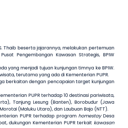
Next 
. Thaib
beserta jajarannya, melakukan pertemuan
 Pusat P
engembangan Kawasan Strategis, BPIW
a yang menjadi tujuan kunjungan timnya ke BPIW.
 wisata, terutama yang ada di Kementerian PUPR.
uga berkaitan dengan pencapaian target kunjungan
menterian PUPR terhadap 10 destinasi pariwisata,
rta), Tanjung Lesung (Banten), Borobudur (Jawa
orotai (Maluku Utara), dan Laubuan Bajo (NTT).
ementerian PUPR terhadap program
homestay
Desa
pat, dukungan Kementerian PUPR terkait
kawasan