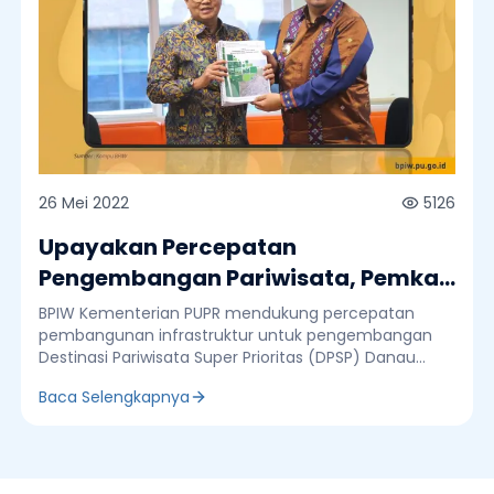
26 Mei 2022
5126
Upayakan Percepatan
Pengembangan Pariwisata, Pemkab
Samosir Koordinasi dengan BPIW
BPIW Kementerian PUPR mendukung percepatan
pembangunan infrastruktur untuk pengembangan
Destinasi Pariwisata Super Prioritas (DPSP) Danau
Toba, Sumetera Utara. Hal itu terungkap saat jajaran
Baca Selengkapnya
Pemerintah Kabupaten (Pemkab) Samosir
melakukan rapat koordinasi dan konsultasi dengan
jajaran BPIW kementerian PUPR di Kantor BPIW,
Jakarta, akhir pekan lalu. Bupati Samosir Vandiko T.
Gultom menyampaikan jajaran Pemkab Samosir