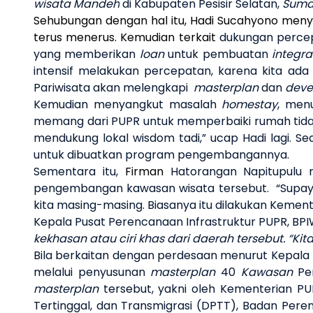
wisata Mandeh
di Kabupaten Pesisir Selatan,
Suma
Sehubungan dengan hal itu,
Hadi Sucahyono meny
terus menerus. Kemudian terkait
dukungan percep
yang memberikan
loan
untuk pembuatan
integr
intensif melakukan percepatan, karena kita ad
Pariwisata akan melengkapi
masterplan
dan
deve
Kemudian menyangkut masalah
homestay
, men
memang dari PUPR untuk memperbaiki rumah tidak l
mendukung lokal wisdom tadi,” ucap Hadi lagi. S
untuk dibuatkan program pengembangannya.
Sementara itu,
Firman
Hatorangan Napitupulu 
pengembangan kawasan wisata tersebut.
“S
upay
kita masing-masing. Biasanya itu dilakukan Kemente
Kepala Pusat Perencanaan Infrastruktur PUPR, BP
kekhasan atau ciri khas dari daerah tersebut. “
Bila berkaitan dengan perdesaan menurut Kepal
melalui penyusunan
masterplan
40
Kawasan
Per
masterplan
tersebut, yakni oleh Kementerian PU
Tertinggal, dan Transmigrasi (DPTT), Badan Per