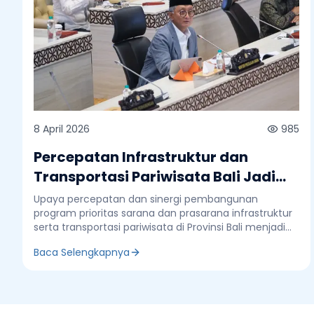
8 April 2026
985
Percepatan Infrastruktur dan
Transportasi Pariwisata Bali Jadi
Fokus Rapat Kerja Komisi V DPR RI
Upaya percepatan dan sinergi pembangunan
program prioritas sarana dan prasarana infrastruktur
serta transportasi pariwisata di Provinsi Bali menjadi
fokus pembahasan dalam rapat kerja Komisi V DPR RI
Baca Selengkapnya
di Jakarta, 8 April 2026. Rapat ini melibatkan
Kementerian Perhubungan, Kementerian Pekerjaan
Umum, dan Pemerintah Provinsi Bali. Rapat ini
membahas langkah strategis untuk memperkuat
konektivitas, meningkatkan kualitas layanan publik,