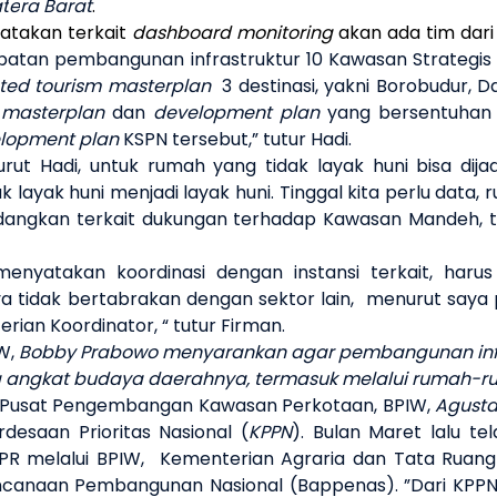
t
e
ra Barat
.
atakan terkait
dashboard
monitoring
akan ada tim dar
atan pembangunan infrastruktur 10 Kawasan Strategis P
ated tourism masterplan
3 destinasi, yakni Borobudur, 
a
masterplan
dan
development plan
yang bersentuhan
lopment plan
KSPN tersebut,” tutur Hadi.
urut Hadi, untuk rumah yang tidak layak huni bisa dij
ayak huni menjadi layak huni. Tinggal kita perlu data,
edangkan terkait dukungan terhadap Kawasan Mandeh, t
menyatakan koordinasi dengan instansi terkait, haru
a tidak bertabrakan dengan sektor lain,
menurut saya 
rian Koordinator, “ tutur Firman.
IW,
Bobby Prabowo menyarankan agar pembangunan infra
Kita angkat budaya daerahnya, termasuk melalui rumah-
a Pusat Pengembangan Kawasan Perkotaan, BPIW,
Agust
desaan Prioritas Nasional (
KPPN
). Bulan Maret lalu 
PR melalui BPIW,
Kementerian Agraria dan Tata Ruan
encanaan Pembangunan Nasional (Bappenas). ”Dari KPP