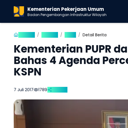
Kementerian Pekerjaan Umum
Badan Pengembangan Infrastruktur Wilayah
Beranda
/
Publikasi
/
Berita
/
Detail Berita
Kementerian PUPR da
Bahas 4 Agenda Per
KSPN
7 Juli 2017
1789
Bagikan