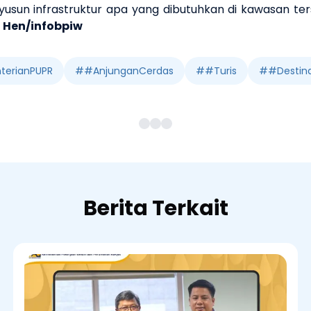
sun infrastruktur apa yang dibutuhkan di kawasan ters
.
Hen/infobpiw
erianPUPR
#
#AnjunganCerdas
#
#Turis
#
#Destina
Berita Terkait