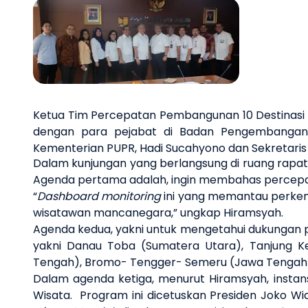
Previous slide
Ketua Tim Percepatan
Pembangunan 10 Destinasi P
dengan para pejabat di Badan Pengembangan I
Kementerian PUPR, Hadi Sucahyono dan Sekretaris
Dalam kunjungan yang berlangsung di ruang rapa
Agenda pertama adalah, ingin membahas p
ercep
“
Dashboard
monitoring
ini yang memantau perkemb
wisatawan mancanegara,” ungkap Hiramsyah.
Agenda kedua, yakni untuk mengetahui dukungan p
yakni Danau Toba (Sumatera Utara), Tanjung Ke
Tengah), Bromo- Tengger- Semeru (Jawa Tengah), 
Dalam agenda ketiga, menurut Hiramsyah, insta
Wisata.
Program ini dicetuskan Presiden Joko Wi