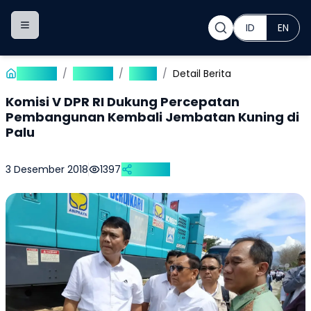
ID
EN
Toggle navigation menu
Beranda
/
Publikasi
/
Berita
/
Detail Berita
Komisi V DPR RI Dukung Percepatan
Pembangunan Kembali Jembatan Kuning di
Palu
3 Desember 2018
1397
Bagikan