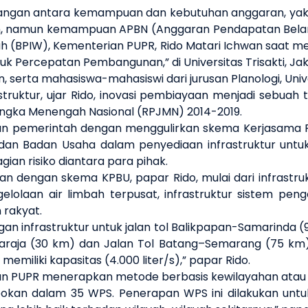
angan antara kemampuan dan kebutuhan anggaran, yak
n
, namun kemampuan APBN (Anggaran Pendapatan Bela
h (BPIW), Kementerian PUPR, Rido Matari Ichwan saat m
k Percepatan Pembangunan,” di Universitas Trisakti, Jaka
, serta mahasiswa-mahasiswi dari jurusan Planologi, Univer
truktur, ujar Rido, inovasi pembiayaan menjadi sebuah
ngka Menengah Nasional (RPJMN) 2014-2019.
ukan pemerintah dengan menggulirkan skema Kerjasama
dan Badan Usaha dalam penyediaan infrastruktur un
n risiko diantara para pihak.
 dengan skema KPBU, papar Rido, mulai dari infrastruktur
gelolaan air limbah terpusat, infrastruktur sistem pen
 rakyat.
n infrastruktur untuk jalan tol Balikpapan-Samarinda (
raja (30 km) dan Jalan Tol Batang–Semarang (75 km). 
miliki kapasitas (4.000 liter/s),” papar Rido.
rian PUPR menerapkan metode berbasis kewilayahan ata
pokan dalam 35 WPS. Penerapan WPS ini dilakukan untuk 