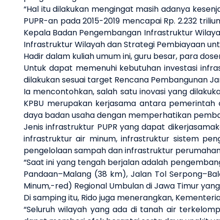
“Hal itu dilakukan mengingat
masih adanya kesenj
PUPR-an
pada 2015-2019
mencapai
Rp. 2.232 triliu
Kepala Badan Pengembangan Infrastruktur Wilaya
Infrastruktur Wilayah dan Strategi Pembiayaan untu
Hadir dalam kuliah umum ini, guru besar, para dosen
Untuk dapat memenuhi kebutuhan investasi infras
dilakukan sesuai target Rencana Pembangunan Ja
Ia mencontohkan, salah satu inovasi yang dilak
KPBU merupakan kerjasama antara pemerintah 
daya badan usaha dengan memperhatikan pembagia
Jenis infrastruktur PUPR yang dapat dikerjasamakan
infrastruktur air minum, infrastruktur sistem pen
pengelolaan sampah dan infrastruktur perumahan
“Saat ini yang tengah berjalan adalah pengembanga
Pandaan–Malang (38 km), Jalan Tol Serpong–Bala
Minum,-red) Regional Umbulan di Jawa Timur yang me
Di samping itu, Rido juga menerangkan, Kemente
“Seluruh wilayah yang ada di tanah air terkelom