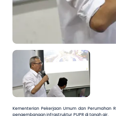
Previous slide
Kementerian Pekerjaan Umum dan Perumahan Ra
pengembangan infrastruktur PUPR di tanah air.