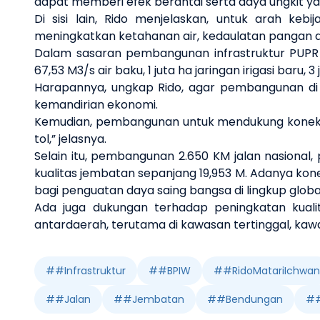
dapat memberi efek berantai serta daya ungkit ya
Di sisi lain, Rido menjelaskan, untuk arah k
meningkatkan ketahanan air, kedaulatan pangan d
Dalam sasaran pembangunan infrastruktur PUPR 
67,53 M3/s air baku, 1 juta ha jaringan irigasi baru,
Harapannya, ungkap Rido, agar pembangunan di 
kemandirian ekonomi.
Kemudian, pembangunan untuk mendukung konektivi
tol,” jelasnya.
Selain itu, pembangunan 2.650 KM jalan nasional
kualitas jembatan sepanjang 19,953 M. Adanya konek
bagi penguatan daya saing bangsa di lingkup globa
Ada juga dukungan terhadap peningkatan kua
antardaerah, terutama di kawasan tertinggal, k
#
#Infrastruktur
#
#BPIW
#
#RidoMatariIchwan
#
#Jalan
#
#Jembatan
#
#Bendungan
#