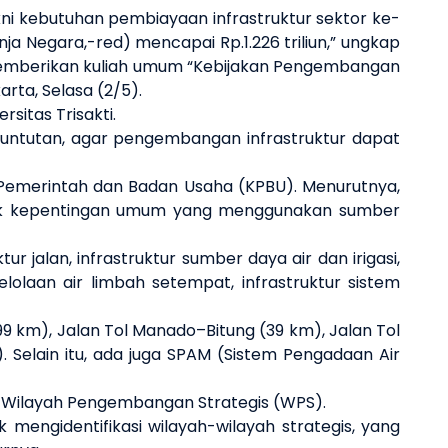
ni
kebutuhan pembiayaan
infrastruktur
sektor
ke-
nja Negara,-red) mencapai
Rp.
1.226
triliun
,” ungkap
emberikan kuliah umum “
Kebijakan Pengembangan
rta, Selasa (2/5).
sitas Trisakti.
 tuntutan, agar pengembangan infrastruktur dapat
 Pemerintah dan Badan Usaha (KPBU). Menurutnya,
tuk kepentingan umum yang menggunakan sumber
 jalan, infrastruktur sumber daya air dan irigasi,
gelolaan air limbah setempat, infrastruktur sistem
99 km), Jalan Tol Manado–Bitung (39 km), Jalan Tol
Selain itu, ada juga SPAM (Sistem Pengadaan Air
u Wilayah Pengembangan Strategis (WPS).
mengidentifikasi wilayah-wilayah strategis, yang