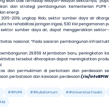
ng lebih baik terhadap wilayah-wilayah sekitarnya,” pap
ebijakan dan strategi pembangunan Kementerian PUPR 
an energi.
2015-2019, ungkap Rido, sektor sumber daya air dit
 3 juta ha rehabilitasi jaringan irigasi, 530 KM pengamanan
sektor sumber daya air, dapat menggerakkan sektor-
tas nasional. “Pada sasaran pembangunan infrastruktur
, pembangunan 29.859 M jembatan baru, peningkatan kap
tivitas tersebut diharapkan dapat meningkatkan produktiv
l.
litas dan permukiman di perkotaan dan perdesaan 
awasan perbatasan dan kawasan perdesaan.
(ris/infoBPIW
#
#PUPR
#
#KuliahUmum
#
#UniversitasTrisakti
#Air