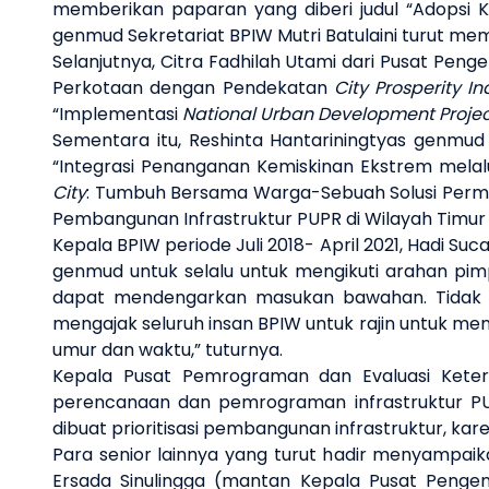
memberikan paparan yang diberi judul “Adopsi
genmud Sekretariat BPIW Mutri Batulaini turut mem
Selanjutnya, Citra Fadhilah Utami dari Pusat Pen
Perkotaan dengan Pendekatan
City Prosperity In
“Implementasi
National Urban Development Proje
Sementara itu, Reshinta Hantariningtyas genmud
“Integrasi Penanganan Kemiskinan Ekstrem melalui
City
: Tumbuh Bersama Warga-Sebuah Solusi Permuk
Pembangunan Infrastruktur PUPR di Wilayah Timur 
Kepala BPIW periode Juli 2018- April 2021, Hadi
genmud untuk selalu untuk mengikuti arahan pi
dapat mendengarkan masukan bawahan. Tidak hany
mengajak seluruh insan BPIW untuk rajin untuk me
umur dan waktu,” tuturnya.
Kepala Pusat Pemrograman dan Evaluasi Kete
perencanaan dan pemrograman infrastruktur PU
dibuat prioritisasi pembangunan infrastruktur, k
Para senior lainnya yang turut hadir menyampai
Ersada Sinulingga (mantan Kepala Pusat Penge