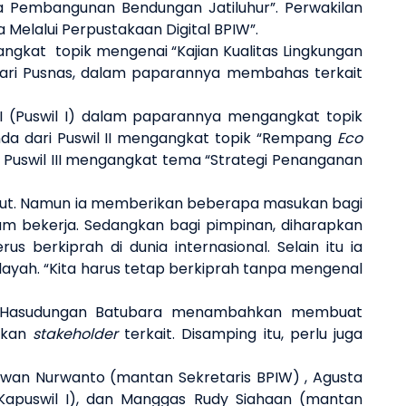
 Pembangunan Bendungan Jatiluhur”. Perwakilan
 Melalui Perpustakaan Digital BPIW”.
angkat topik mengenai “Kajian Kualitas Lingkungan
dari Pusnas, dalam paparannya membahas terkait
 I (Puswil I) dalam paparannya mengangkat topik
inda dari Puswil II mengangkat topik “Rempang
Eco
 Puswil III mengangkat tema “Strategi Penanganan
sebut. Namun ia memberikan beberapa masukan bagi
m bekerja. Sedangkan bagi pimpinan, diharapkan
berkiprah di dunia internasional. Selain itu ia
layah. “Kita harus tetap berkiprah tanpa mengenal
ris Hasudungan Batubara menambahkan membuat
tkan
stakeholder
terkait. Disamping itu, perlu juga
Iwan Nurwanto (mantan Sekretaris BPIW) , Agusta
Kapuswil I), dan Manggas Rudy Siahaan (mantan