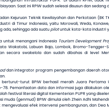
mbangunan Infrastruktur PUPR. “Di dalam RPIW, tida
yaan. Saat ini RPIW sudah selesai disusun dan sedang di
 Badan Kejuruan Teknik Kewilayahan dan Perkotaan (BK
ustri di Timur Indonesia, yaitu Morowali, Weda, Konawe,
ng ada, sehingga ada suatu
pilot
untuk kota-kota industri 
a untuk menangani Indonesia
Tourism Development Pro
wisata Wakatobi, Labuan Bajo, Lombok, Bromo-Tengger
ikan secara swakelola dan sudah dibahas di level Me
ead
dan integrator program pengembangan daerah oton
tan.
erturut-turut BPIW berhasil meraih Juara Pertama Uni
-78. Pemanfaatan data dan informasi juga dilakukan o
ah festival literasi digital Kementerian PUPR yang disel
asi muda (genmud) BPIW dimulai oleh Zhein Adhi Mahend
 mengevaluasi efek intervensi pembangunan, dan Dea Mus