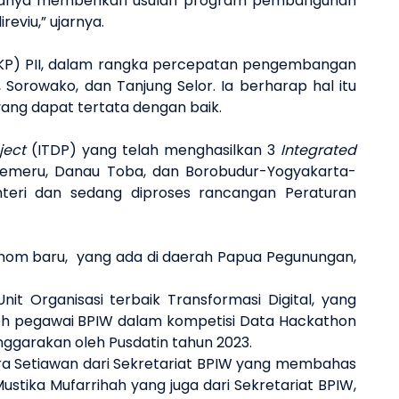
k hanya memberikan usulan program pembangunan
reviu,” ujarnya.
 TKP) PII, dalam rangka percepatan pengembangan
 Sorowako, dan Tanjung Selor. Ia berharap hal itu
yang dapat tertata dengan baik.
ject
(ITDP) yang telah menghasilkan 3
Integrated
-Semeru, Danau Toba, dan Borobudur-Yogyakarta-
nteri dan sedang diproses rancangan Peraturan
om baru, yang ada di daerah Papua Pegunungan,
t Organisasi terbaik Transformasi Digital, yang
leh pegawai BPIW dalam kompetisi Data Hackathon
enggarakan oleh Pusdatin tahun 2023.
ra Setiawan dari Sekretariat BPIW yang membahas
tika Mufarrihah yang juga dari Sekretariat BPIW,