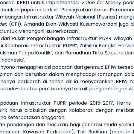
 Konsep KPBU untuk Implementasi
Value for Money
pada
berikan paparan terkait “Peningkatan Literasi Perencana
gembangan Infrastruktur Wilayah Nasional (Pusnas) meng
dex
(CPI), Amanda Dian Widyasti Kusumawardani juga 
ct
untuk Menangani Isu Perkotaan”,
 dari Pusat Pengembangan Infrastruktur PUPR Wilayah
 Kolaborasi Infrastruktur PUPR”, Zulhilmi Bangkit Harw
iman Tanpa Konflik”, dan Ramadhan Tirta Saputra dari
Indonesia".
 Sucahyono mengapresiasi paparan dari genmud BPIW ter
mpinan dan bersabar dalam menghadapi tantangan dala
a berkiprah di tanah air ia menyarankan BPIW terus 
nulis ide-ide atau pemikirannya terkait pengembangan wi
rpaduan Infrastruktur PUPR periode 2015-2017, Har
PR harus dilakukan dengan kolaborasi dengan meliba
arena keterbatasan anggaran.
kan pandangan dan masukan bagi generasi muda yakni 
mbangan Kawasan Perkotaan), Tris Raditian (mantan 