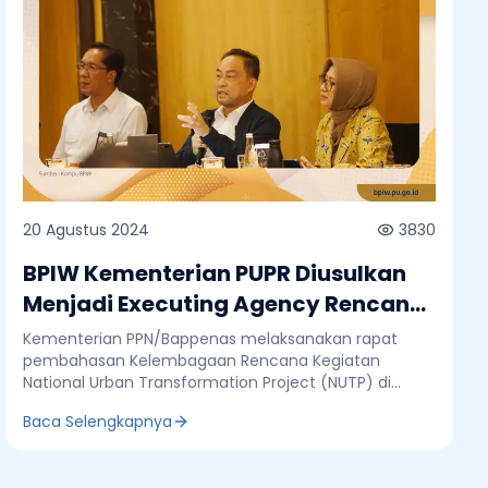
20 Agustus 2024
3830
BPIW Kementerian PUPR Diusulkan
Menjadi Executing Agency Rencana
Kegiatan National Urban
Kementerian PPN/Bappenas melaksanakan rapat
Transformation Project
pembahasan Kelembagaan Rencana Kegiatan
National Urban Transformation Project (NUTP) di
Rasuna Said, Kuningan, Jakarta Selatan, Selasa, 20
Baca Selengkapnya
Agustus 2024. Deputi Pengembangan Regional
Kementerian PPN/Bappenas, Tri Dewi Virgiyanti
menjelaskan bahwa ada tiga agenda pertemuan