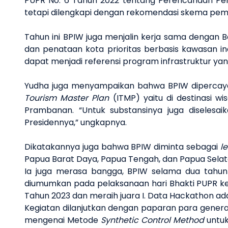
PUPR No. 6 Tahun 2022 tentang Perencanaan Pe
tetapi dilengkapi dengan rekomendasi skema pembia
Tahun ini BPIW juga menjalin kerja sama dengan
dan penataan kota prioritas berbasis kawasan ind
dapat menjadi referensi program infrastruktur ya
Yudha juga menyampaikan bahwa BPIW dipercay
Tourism Master Plan
(ITMP) yaitu di destinasi 
Prambanan. “Untuk substansinya juga diselesa
Presidennya,” ungkapnya.
Dikatakannya juga bahwa BPIW diminta sebagai
l
Papua Barat Daya, Papua Tengah, dan Papua Sela
Ia juga merasa bangga, BPIW selama dua tahun b
diumumkan pada pelaksanaan hari Bhakti PUPR ke
Tahun 2023 dan meraih juara I. Data Hackathon adal
Kegiatan dilanjutkan dengan paparan para gener
mengenai Metode
Synthetic Control Method
untuk