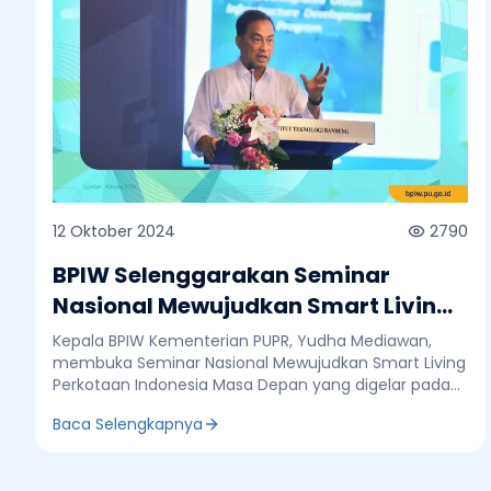
12 Oktober 2024
2790
BPIW Selenggarakan Seminar
Nasional Mewujudkan Smart Living
Perkotaan Indonesia Masa Depan
Kepala BPIW Kementerian PUPR, Yudha Mediawan,
membuka Seminar Nasional Mewujudkan Smart Living
Perkotaan Indonesia Masa Depan yang digelar pada
tanggal 10-11 Oktober 2024 di Aula Barat dan Aula
Baca Selengkapnya
Timur, Institut Teknologi Bandung (ITB). Yudha
menyampaikan bahwa seminar ini sangat strategis
karena selama ini perkotaan belum memiliki