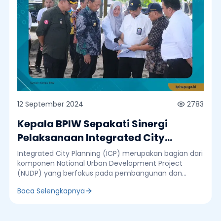
12 September 2024
2783
Kepala BPIW Sepakati Sinergi
Pelaksanaan Integrated City
Planning Belitung dengan Pj
Integrated City Planning (ICP) merupakan bagian dari
Gubernur Kepulauan Babel dan Pj
komponen National Urban Development Project
(NUDP) yang berfokus pada pembangunan dan
Bupati Kabupaten Belitung
pengembangan permukiman perkotaan dengan
Baca Selengkapnya
prioritas di 10 kota, salah satunya di Belitung. Pada
tahun 2024 ini disiapkan konsep perancangan
Kawasan prioritas terpilih dan berlanjut di tahun 2025