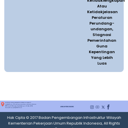
Ketidaklengkapan
Atau
Ketidakjelasan
Peraturan
Perundang-
undangan,
Stagnasi
Pemerintahan
Guna
Kepentingan
Yang Lebih
Luas
Gedung G BPIW, Kementerian Pekerjaan Umum Jl.
Pattimura No. 20, Kebayoran Baru, Jakarta Selatan,
12110 Email: hkkompu.bpiw@pu.go.id Telp: (021)
JUMLAH PENGUNJUNG
7246487 Fax: (021) 29305345
Hak Cipta © 2017 Badan Pengembangan Infrastruktur Wilayah
Kementerian Pekerjaan Umum Republik Indonesia, All Rights