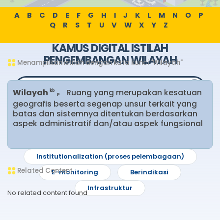
A
B
C
D
E
F
G
H
I
J
K
L
M
N
O
P
Q
R
S
T
U
V
W
X
Y
Z
KAMUS DIGITAL ISTILAH
PENGEMBANGAN WILAYAH
Menampilkan istilah dengan kata kunci "Wilayah"
Wilayah
Ruang yang merupakan kesatuan
kb
p
geografis beserta segenap unsur terkait yang
batas dan sistemnya ditentukan berdasarkan
Pencarian Populer
aspek administratif dan/atau aspek fungsional
Pareto optimal
Institutionalization (proses pelembagaan)
Related Content
E-monitoring
Berindikasi
Infrastruktur
No related content found