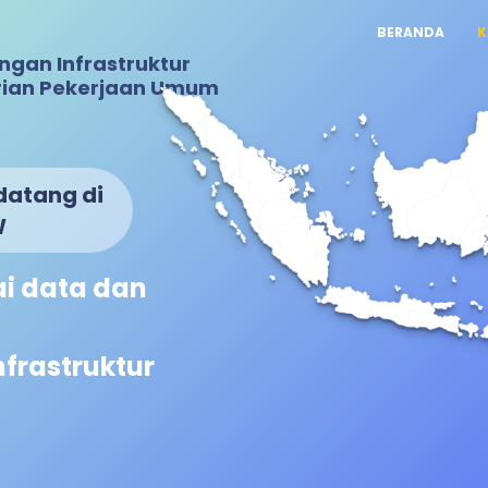
BERANDA
K
an Infrastruktur
rian Pekerjaan Umum
datang di
W
i data dan
frastruktur