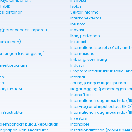
(biaya tambahan)
Inspeksi
ah/DID
Isolasi
asi air tanah
Sektor informal
Interkonektivitas
Ibu kota
g(perencanaan imperatif)
Inovasi
Ikan, perikanan
emiskinan)
Instalasi
euntungan tak langsung)
Internasional
Imbang, seimbang
ment program
Industri
asi
Internal
asi
Jaring, jaringan irigasi primer
ary fund/IMF
Illegal logging (penebangan lia
Intensifikasi
International roughness index/IR
Inter-regional input output (IRIO
nfrastruktur
International roughness index/IR
Investasi
ngembangan pulau/kepulauan
Intangible
nangkapan ikan secara liar)
Institutionalization (proses pe