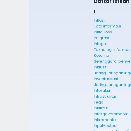
Daftar Istilah
I
Inflasi
Tata informasi
Initial loss
Imigrasi
Integrasi
Teknologi informasi
Kota inti
Inklusif
Jaring, jaringan iri
Inventarisasi
Jaring, jaringan irig
Interaksi
Infrastruktur
Ilegal
Infiltrasi
Intergovernmental
Inkremental
Input-output