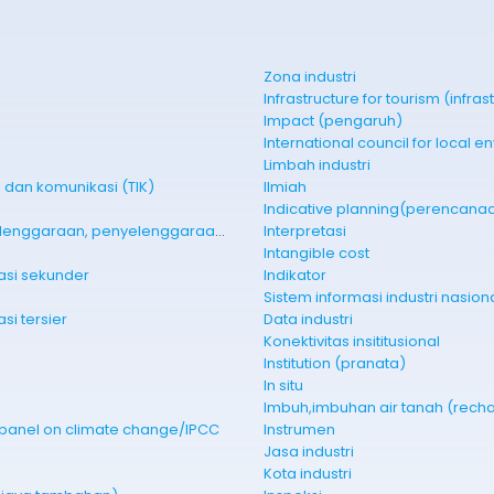
Zona industri
Infrastructure for tourism (infras
Impact (pengaruh)
Limbah industri
 dan komunikasi (TIK)
Ilmiah
Indicative planning(perencanaan
Selenggara, penyelenggaraan, penyelenggaraan keterpaduan infrastruktur
Interpretasi
Intangible cost
gasi sekunder
Indikator
Sistem informasi industri nasion
asi tersier
Data industri
Konektivitas insititusional
Institution (pranata)
In situ
Imbuh,imbuhan air tanah (rech
 panel on climate change/IPCC
Instrumen
Jasa industri
Kota industri