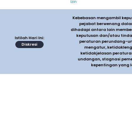
Izin
Kebebasan mengambil keputu
pejabat berwenang dala
dihadapi antara lain member
keputusan dan/atau tind
Istilah Hari Ini:
peraturan perundang-u
Diskresi
mengatur, ketidaklen
ketidakjelasan peratur
undangan, stagnasi pem
kepentingan yang l