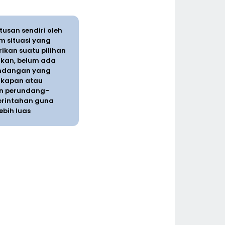
san sendiri oleh
m situasi yang
ikan suatu pilihan
akan, belum ada
ndangan yang
gkapan atau
an perundang-
erintahan guna
ebih luas