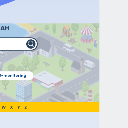
YAH
E-monitoring
W
X
Y
Z