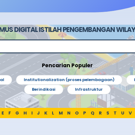
MUS DIGITAL ISTILAH PENGEMBANGAN WILA
Pencarian Populer
al
Institutionalization (proses pelembagaan)
Berindikasi
Infrastruktur
E
F
G
H
I
J
K
L
M
N
O
P
Q
R
S
T
U
V