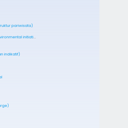
truktur pariwisata)
International council for local environmental initiatives/ICLEI
 indikatif)
al
arge)