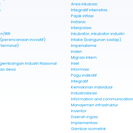
t
Area inkubasi
n
Integratif intensitas
Pajak inflasi
Instansi
Interpolasi
rn/IRR
Inkubator, inkubator industri
g(perencanaan inovatif)
Intake (bangunan sadap)
rterminal)
Imperialisme
Inden
Migrasi intern
gembangan Industri Nasional
Inlet
gasi desa
Informasi
Pagu indikatif
Integratif
Kemiskinan individual
Industrialisasi
l
Information and communication
Manajemen infrastruktur
Inventor
Daerah irigasi
Implementasi
Gambar isometrik