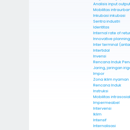
Analisis input outpu
Mobilitas intraurba
Inkubasi inkubasi
Sentra industri
Identitas
Internal rate of retu
Innovative plannin
Inter terminal (anta
Intertidal
Invensi
Rencana Induk Pen
Jaring, jaringan iri
Impor
Zona iklim nyaman
Rencana Induk
Instruksi
Mobilitas intrasosia
Impermeabel
Intervensi
Iklim
Intensif
Internalisasi