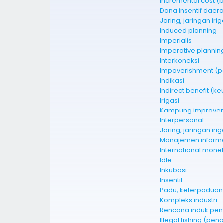
Incremental cost 
Dana insentif daer
Jaring, jaringan irig
Induced planning
Imperialis
Imperative plannin
Interkoneksi
Impoverishment (p
Indikasi
Indirect benefit (k
Irigasi
Kampung improve
Interpersonal
Jaring, jaringan irig
Manajemen inform
International monet
Idle
Inkubasi
Insentif
Padu, keterpaduan i
Kompleks industri
Rencana induk pe
Illegal fishing (pe