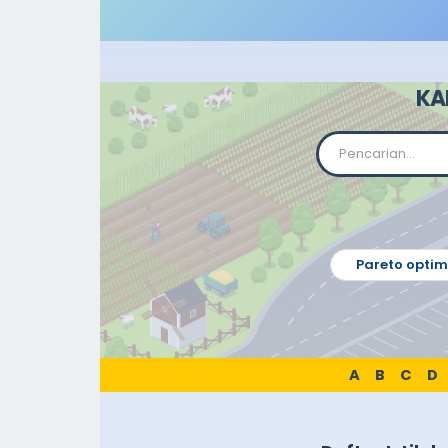
KA
Pareto optim
A
B
C
D