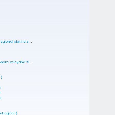
International society of city and regional planners (ISOCARP)
Program infrastruktrur sosial ekonomi wilayah/PISEW
r)
I
)
I
lembagaan)