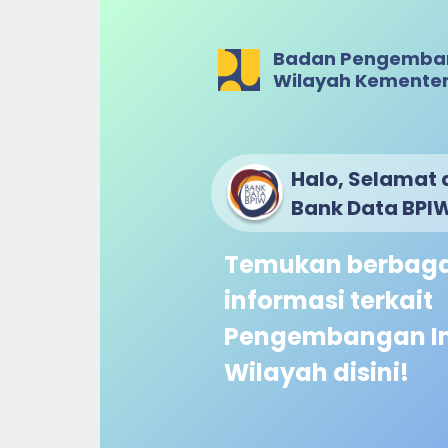
Badan Pengembang
Wilayah Kemente
Halo, Selamat 
Bank Data BPI
Temukan berbaga
informasi terkait
Pengembangan In
Wilayah disini!