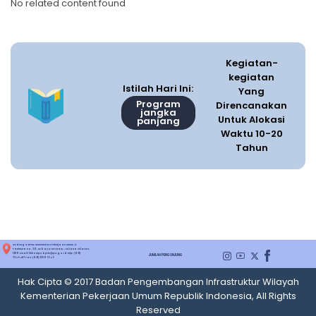
No related content found
Kegiatan-
kegiatan
Istilah Hari Ini:
Yang
Program
Direncanakan
jangka
Untuk Alokasi
panjang
Waktu 10-20
Tahun
Gedung G BPIW, Kementerian Pekerjaan Umum Jl.
Pattimura No. 20, Kebayoran Baru, Jakarta Selatan,
12110 Email: hkkompu.bpiw@pu.go.id Telp: (021)
JUMLAH PENGUNJUNG
7246487 Fax: (021) 29305345
Hak Cipta © 2017 Badan Pengembangan Infrastruktur Wilayah
Kementerian Pekerjaan Umum Republik Indonesia, All Rights
Reserved