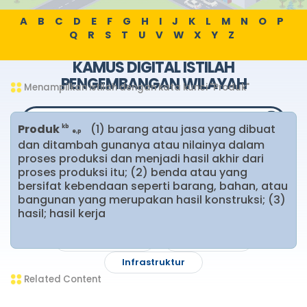
A
B
C
D
E
F
G
H
I
J
K
L
M
N
O
P
Q
R
S
T
U
V
W
X
Y
Z
KAMUS DIGITAL ISTILAH
PENGEMBANGAN WILAYAH
Menampilkan istilah dengan kata kunci "Produk"
Produk
(1) barang atau jasa yang dibuat
kb
e,p
dan ditambah gunanya atau nilainya dalam
proses produksi dan menjadi hasil akhir dari
Pencarian Populer
proses produksi itu; (2) benda atau yang
bersifat kebendaan seperti barang, bahan, atau
Pareto optimal
bangunan yang merupakan hasil konstruksi; (3)
hasil; hasil kerja
Institutionalization (proses pelembagaan)
E-monitoring
Berindikasi
Infrastruktur
Related Content