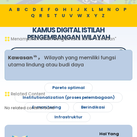
A
B
C
D
E
F
G
H
I
J
K
L
M
N
O
P
Q
R
S
T
U
V
W
X
Y
Z
KAMUS DIGITAL ISTILAH
PENGEMBANGAN WILAYAH
Menampilkan istilah dengan kata kunci "Kawasan"
Kawasan
Wilayah yang memiliki fungsi
kb
p
utama lindung atau budi daya
Pencarian Populer
Pareto optimal
Related Content
Institutionalization (proses pelembagaan)
E-monitoring
Berindikasi
No related content found
Infrastruktur
Hal Yang