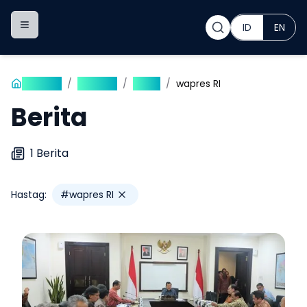
ID
EN
Toggle navigation menu
Beranda
/
Publikasi
/
Berita
/
wapres RI
Berita
1
Berita
Hastag:
#
wapres RI