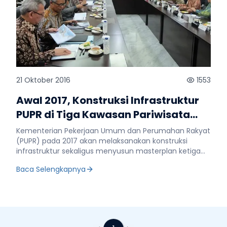
21 Oktober 2016
1553
Awal 2017, Konstruksi Infrastruktur
PUPR di Tiga Kawasan Pariwisata
Prioritas Dimulai
Kementerian Pekerjaan Umum dan Perumahan Rakyat
(PUPR) pada 2017 akan melaksanakan konstruksi
infrastruktur sekaligus menyusun masterplan ketiga
destinasi pariwisata prioritas, yakni Danau Toba,
Baca Selengkapnya
Borobudur dan Mandalika. Demikian disampaikan
Kepala Badan Pengembangan Infrastruktur Wilayah
(BPIW) Kementerian PUPR, Rido Matari mewakili Menteri
PUPR dalam Rapat Program Pembangunan Pariwisata
Indonesia yang dipimpin langsung oleh Wakil Presiden
RI, Jusuf Kalla di Kantor Wapres RI, Jakarta, (21/10). Hadir