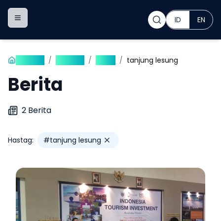
ID
EN
Toggle navigation menu
Beranda
/
Publikasi
/
Berita
/
tanjung lesung
Berita
2
Berita
Hastag:
#
tanjung lesung