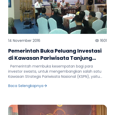
14 November 2016
1601
Pemerintah Buka Peluang Investasi
di Kawasan Pariwisata Tanjung
Lesung
Pemerintah membuka kesempatan bagi para
investor swasta, untuk mengembangkan salah satu
Kawasan Strategis Pariwisata Nasional (KSPN), yaitu
Tanjung Lesung di Provinsi Banten. Saat ini pemerintah
Baca Selengkapnya
memiliki sejumlah rencana pembangunan
infrastruktur yang dapat menjadi peluang investasi
bagi untuk para investor tersebut. Berikut yang
disampaikan Kepala Pusat Pengembangan Kawasan
Strategis, Badan Pengembangan Infrastruktur Wilayah
(BPIW) Kementerian Pekerjaan Umum dan Perumahan