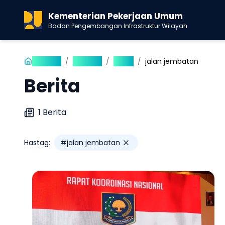
Kementerian Pekerjaan Umum
Badan Pengembangan Infrastruktur Wilayah
Beranda
/
Publikasi
/
Berita
/
jalan jembatan
Berita
1
Berita
Hastag:
#
jalan jembatan