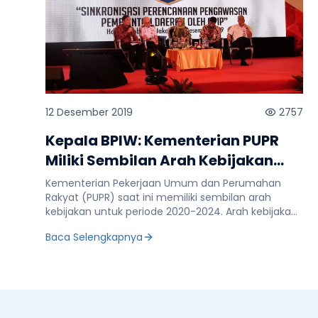
12 Desember 2019
2757
Kepala BPIW: Kementerian PUPR
Miliki Sembilan Arah Kebijakan
2020-2024
Kementerian Pekerjaan Umum dan Perumahan
Rakyat (PUPR) saat ini memiliki sembilan arah
kebijakan untuk periode 2020-2024. Arah kebijakan
tersebut diciptakan dalam upaya pemenuhan visi
Baca Selengkapnya
Presiden-Wakil Presiden dalam pembangunan
infrastruktur. Demikian diungkapkan Kepala Badan
Pengembangan Infrastruktur Wilayah (BPIW)
Kementerian PUPR, Hadi Sucahyono saat
menyampaikan "Arah Kebijakan dan Program
Prioritas Pembangunan Infrastruktur PUPR 2020-