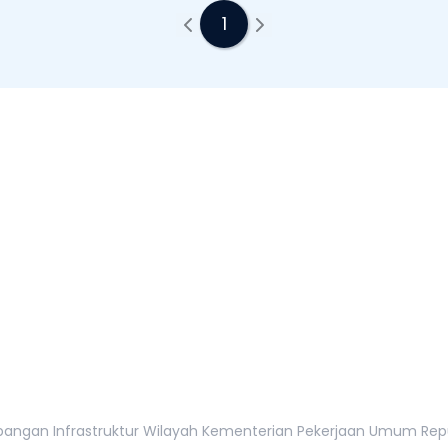
1
tur Wilayah
tan, 12110
gan Infrastruktur Wilayah Kementerian Pekerjaan Umum Republi