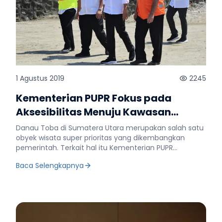
1 Agustus 2019
2245
Kementerian PUPR Fokus pada
Aksesibilitas Menuju Kawasan
Wisata Danau Toba
Danau Toba di Sumatera Utara merupakan salah satu
obyek wisata super prioritas yang dikembangkan
pemerintah. Terkait hal itu Kementerian PUPR
memfokuskan pada dukungan aksesibilitas menuju
Baca Selengkapnya
destinasi wisata tersebut. “Kita memperbanyak
aksesibilitas, karena wisatawan itu harus punya banyak
pilihan, baik dari udara, laut, maupun darat,” ujar
Kepala Badan Pengembangan Infrastruktur Wilayah
(BPIW) Kementerian Pekerjaan Umum dan Perumahan
Rakyat (PUPR) Hadi Sucahyono disela-sela kunjungan