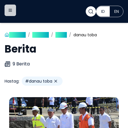
ID
EN
Toggle navigation menu
Beranda
/
Publikasi
/
Berita
/
danau toba
Berita
9
Berita
Hastag:
#
danau toba