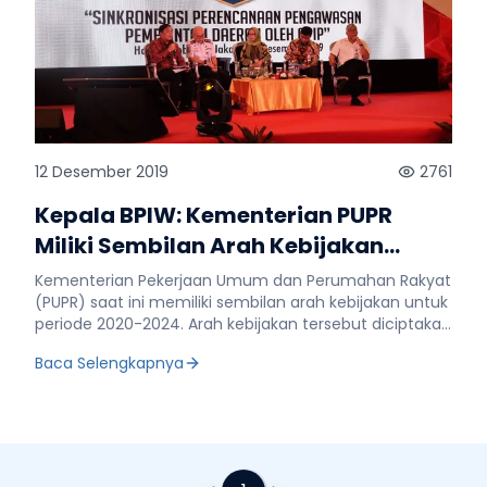
12 Desember 2019
2761
Kepala BPIW: Kementerian PUPR
Miliki Sembilan Arah Kebijakan
2020-2024
Kementerian Pekerjaan Umum dan Perumahan Rakyat
(PUPR) saat ini memiliki sembilan arah kebijakan untuk
periode 2020-2024. Arah kebijakan tersebut diciptakan
dalam upaya pemenuhan visi Presiden-Wakil Presiden
Baca Selengkapnya
dalam pembangunan infrastruktur. Demikian
diungkapkan Kepala Badan Pengembangan
Infrastruktur Wilayah (BPIW) Kementerian PUPR, Hadi
Sucahyono saat menyampaikan "Arah Kebijakan dan
Program Prioritas Pembangunan Infrastruktur PUPR
2020-2024" dalam Rapat Sinkronisasi Perencanaan