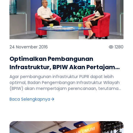
24 November 2016
1280
Optimalkan Pembangunan
Infrastruktur, BPIW Akan Pertajam
Perencanaan
Agar pembangunan infrastruktur PUPR dapat lebih
optimal, Badan Pengembangan Infrastruktur Wilayah
(BPIW) akan mempertajam perencanaan, terutama
terkait penyusunan masterplan dan development
Baca Selengkapnya
plan. Dengan penajaman tersebut diharapkan dapat
diketahui pembangunan infrastruktur yang akan
menjadi prioritas. Demikian disampaikan Sekretaris
BPIW, Dadang Rukmana saat berbicara dalam
Talkshow Bingkai Inspirasi di Kompas TV, Jakarta,
(10/11). Selain itu menurut Dadang, BPIW juga akan