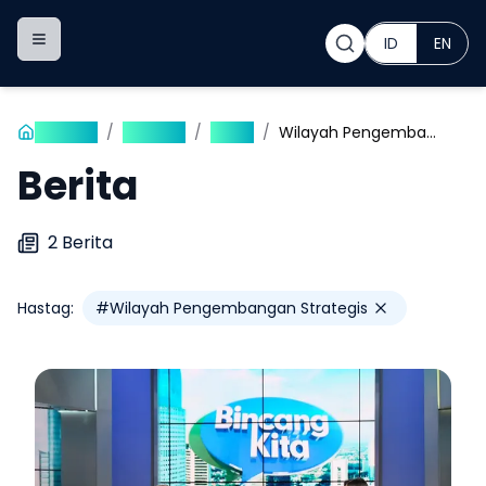
ID
EN
Toggle navigation menu
Beranda
/
Publikasi
/
Berita
/
Wilayah Pengembangan Strategis
Berita
2
Berita
Hastag:
#
Wilayah Pengembangan Strategis