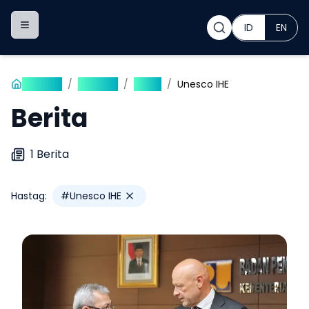
ID
EN
Toggle navigation menu
Beranda
/
Publikasi
/
Berita
/
Unesco IHE
Berita
1
Berita
Hastag:
#
Unesco IHE