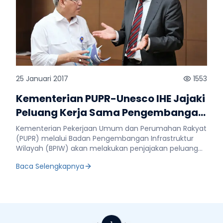
25 Januari 2017
1553
Kementerian PUPR-Unesco IHE Jajaki
Peluang Kerja Sama Pengembangan
Bidang Pengairan
Kementerian Pekerjaan Umum dan Perumahan Rakyat
(PUPR) melalui Badan Pengembangan Infrastruktur
Wilayah (BPIW) akan melakukan penjajakan peluang
kerja sama dengan Unesco IHE, yakni lembaga
Baca Selengkapnya
pendidikan pascasarjana bidang pengairan
internasional yang berbasis di Delft, Belanda. Rencana
penjajakan kerja sama tersebut terungkap saat
Direktur Bisnis Unesco IHE, Johan A. Van Dijk dan
jajarannya melakukan kunjungan kerja ke Kantor BPIW,
Jakarta, Senin (23/1). Kunjungan perwakilan Unesco IHE